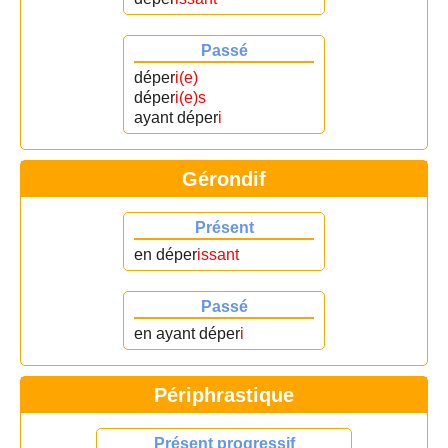
Passé
déper
i(e)
déper
i(e)s
ayant déper
i
Gérondif
Présent
en déper
issant
Passé
en ayant déper
i
Périphrastique
Présent progressif