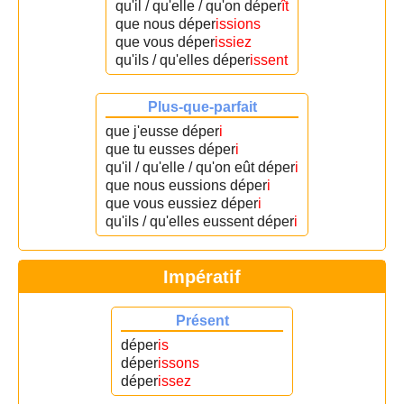
qu'il / qu'elle / qu'on déper
ît
que nous déper
issions
que vous déper
issiez
qu'ils / qu'elles déper
issent
Plus-que-parfait
que j'eusse déper
i
que tu eusses déper
i
qu'il / qu'elle / qu'on eût déper
i
que nous eussions déper
i
que vous eussiez déper
i
qu'ils / qu'elles eussent déper
i
Impératif
Présent
déper
is
déper
issons
déper
issez