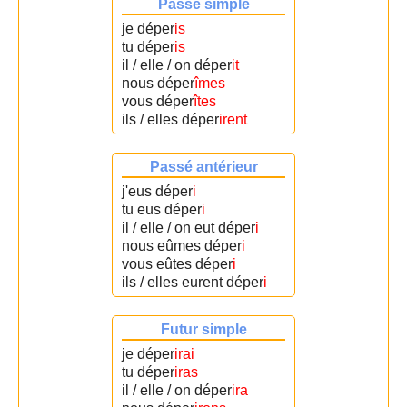
Passé simple
je déper
is
tu déper
is
il / elle / on déper
it
nous déper
îmes
vous déper
îtes
ils / elles déper
irent
Passé antérieur
j'eus déper
i
tu eus déper
i
il / elle / on eut déper
i
nous eûmes déper
i
vous eûtes déper
i
ils / elles eurent déper
i
Futur simple
je déper
irai
tu déper
iras
il / elle / on déper
ira