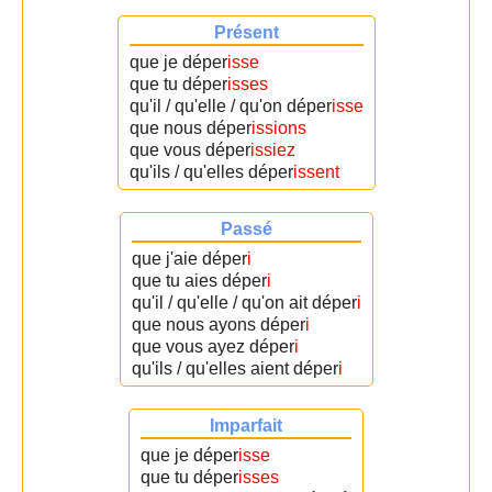
Présent
que je déper
isse
que tu déper
isses
qu'il / qu'elle / qu'on déper
isse
que nous déper
issions
que vous déper
issiez
qu'ils / qu'elles déper
issent
Passé
que j'aie déper
i
que tu aies déper
i
qu'il / qu'elle / qu'on ait déper
i
que nous ayons déper
i
que vous ayez déper
i
qu'ils / qu'elles aient déper
i
Imparfait
que je déper
isse
que tu déper
isses