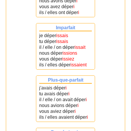
nous avons déper
i
vous avez déper
i
ils / elles ont déper
i
Imparfait
je déper
issais
tu déper
issais
il / elle / on déper
issait
nous déper
issions
vous déper
issiez
ils / elles déper
issaient
Plus-que-parfait
j'avais déper
i
tu avais déper
i
il / elle / on avait déper
i
nous avions déper
i
vous aviez déper
i
ils / elles avaient déper
i