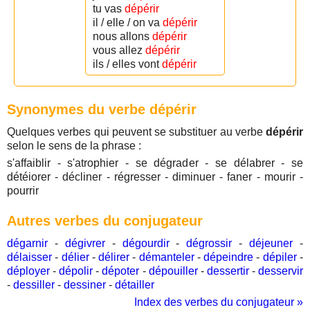
tu vas
dépérir
il / elle / on va
dépérir
nous allons
dépérir
vous allez
dépérir
ils / elles vont
dépérir
Synonymes du verbe dépérir
Quelques verbes qui peuvent se substituer au verbe
dépérir
selon le sens de la phrase :
s'affaiblir - s'atrophier - se dégrader - se délabrer - se
détéiorer - décliner - régresser - diminuer - faner - mourir -
pourrir
Autres verbes du conjugateur
dégarnir
-
dégivrer
-
dégourdir
-
dégrossir
-
déjeuner
-
délaisser
-
délier
-
délirer
-
démanteler
-
dépeindre
-
dépiler
-
déployer
-
dépolir
-
dépoter
-
dépouiller
-
dessertir
-
desservir
-
dessiller
-
dessiner
-
détailler
Index des verbes du conjugateur »