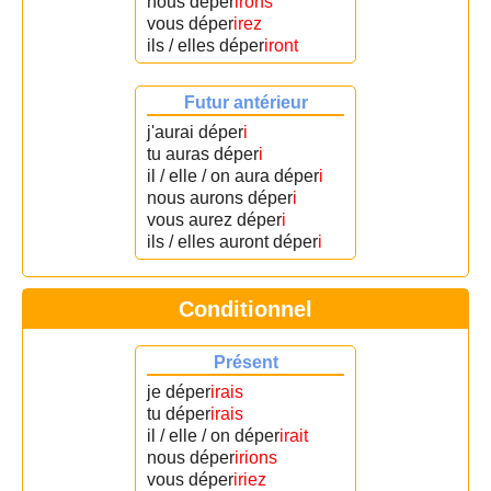
nous déper
irons
vous déper
irez
ils / elles déper
iront
Futur antérieur
j'aurai déper
i
tu auras déper
i
il / elle / on aura déper
i
nous aurons déper
i
vous aurez déper
i
ils / elles auront déper
i
Conditionnel
Présent
je déper
irais
tu déper
irais
il / elle / on déper
irait
nous déper
irions
vous déper
iriez