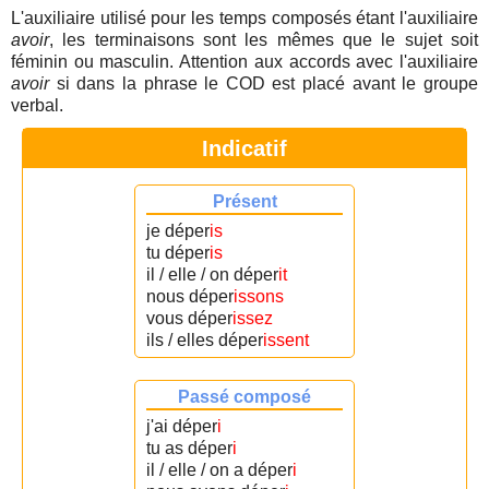
L'auxiliaire utilisé pour les temps composés étant l'auxiliaire
avoir
, les terminaisons sont les mêmes que le sujet soit
féminin ou masculin. Attention aux accords avec l'auxiliaire
avoir
si dans la phrase le COD est placé avant le groupe
verbal.
Indicatif
Présent
je déper
is
tu déper
is
il / elle / on déper
it
nous déper
issons
vous déper
issez
ils / elles déper
issent
Passé composé
j'ai déper
i
tu as déper
i
il / elle / on a déper
i