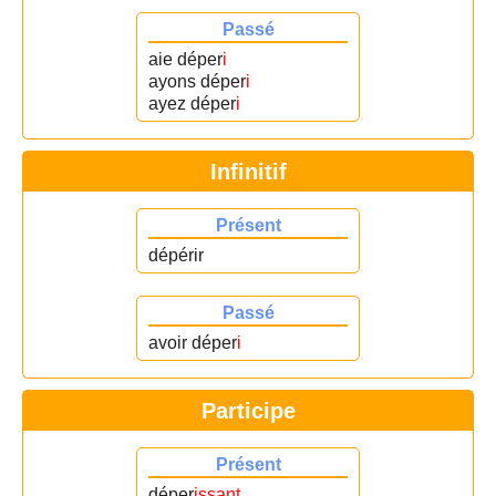
Passé
aie déper
i
ayons déper
i
ayez déper
i
Infinitif
Présent
dépérir
Passé
avoir déper
i
Participe
Présent
déper
issant