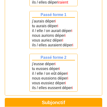
ils / elles déper
iraient
Passé forme 1
j'aurais déper
i
tu aurais déper
i
il / elle / on aurait déper
i
nous aurions déper
i
vous auriez déper
i
ils / elles auraient déper
i
Passé forme 2
j'eusse déper
i
tu eusses déper
i
il / elle / on eût déper
i
nous eussions déper
i
vous eussiez déper
i
ils / elles eussent déper
i
Subjonctif