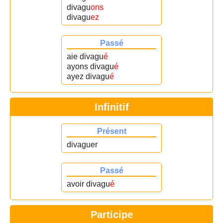
divagu
ons
divagu
ez
Passé
aie divagu
é
ayons divagu
é
ayez divagu
é
Infinitif
Présent
divaguer
Passé
avoir divagu
é
Participe