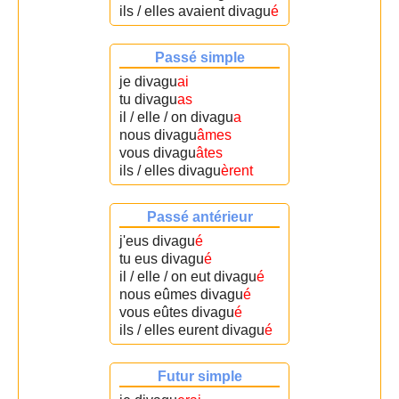
ils / elles avaient divagu
é
Passé simple
je divagu
ai
tu divagu
as
il / elle / on divagu
a
nous divagu
âmes
vous divagu
âtes
ils / elles divagu
èrent
Passé antérieur
j'eus divagu
é
tu eus divagu
é
il / elle / on eut divagu
é
nous eûmes divagu
é
vous eûtes divagu
é
ils / elles eurent divagu
é
Futur simple