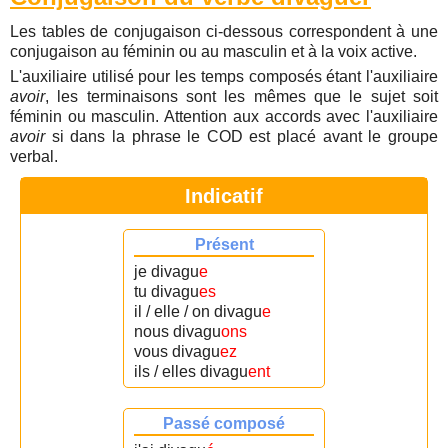
Les tables de conjugaison ci-dessous correspondent à une
conjugaison au féminin ou au masculin et à la voix active.
L'auxiliaire utilisé pour les temps composés étant l'auxiliaire
avoir
, les terminaisons sont les mêmes que le sujet soit
féminin ou masculin. Attention aux accords avec l'auxiliaire
avoir
si dans la phrase le COD est placé avant le groupe
verbal.
Indicatif
Présent
je divagu
e
tu divagu
es
il / elle / on divagu
e
nous divagu
ons
vous divagu
ez
ils / elles divagu
ent
Passé composé