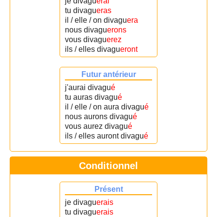
je divagu
erai
tu divagu
eras
il / elle / on divagu
era
nous divagu
erons
vous divagu
erez
ils / elles divagu
eront
Futur antérieur
j'aurai divagu
é
tu auras divagu
é
il / elle / on aura divagu
é
nous aurons divagu
é
vous aurez divagu
é
ils / elles auront divagu
é
Conditionnel
Présent
je divagu
erais
tu divagu
erais