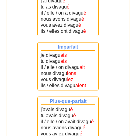
j'ai divagu
é
tu as divagu
é
il / elle / on a divagu
é
nous avons divagu
é
vous avez divagu
é
ils / elles ont divagu
é
Imparfait
je divagu
ais
tu divagu
ais
il / elle / on divagu
ait
nous divagu
ions
vous divagu
iez
ils / elles divagu
aient
Plus-que-parfait
j'avais divagu
é
tu avais divagu
é
il / elle / on avait divagu
é
nous avions divagu
é
vous aviez divagu
é