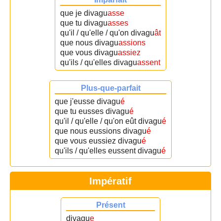
que je divagu
asse
que tu divagu
asses
qu'il / qu'elle / qu'on divagu
ât
que nous divagu
assions
que vous divagu
assiez
qu'ils / qu'elles divagu
assent
Plus-que-parfait
que j'eusse divagu
é
que tu eusses divagu
é
qu'il / qu'elle / qu'on eût divagu
é
que nous eussions divagu
é
que vous eussiez divagu
é
qu'ils / qu'elles eussent divagu
é
Impératif
Présent
divagu
e