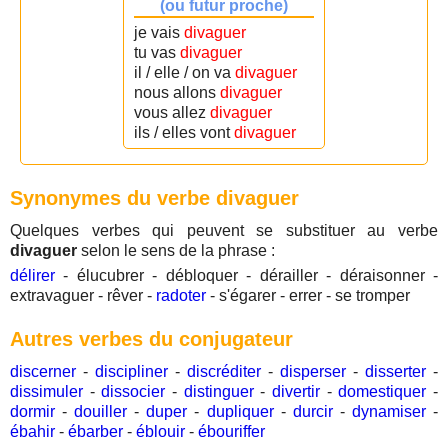
(ou futur proche)
je vais
divaguer
tu vas
divaguer
il / elle / on va
divaguer
nous allons
divaguer
vous allez
divaguer
ils / elles vont
divaguer
Synonymes du verbe divaguer
Quelques verbes qui peuvent se substituer au verbe
divaguer
selon le sens de la phrase :
délirer
- élucubrer - débloquer - dérailler - déraisonner -
extravaguer - rêver -
radoter
- s'égarer - errer - se tromper
Autres verbes du conjugateur
discerner
-
discipliner
-
discréditer
-
disperser
-
disserter
-
dissimuler
-
dissocier
-
distinguer
-
divertir
-
domestiquer
-
dormir
-
douiller
-
duper
-
dupliquer
-
durcir
-
dynamiser
-
ébahir
-
ébarber
-
éblouir
-
ébouriffer