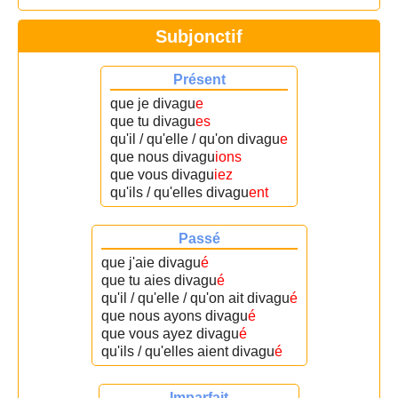
Subjonctif
Présent
que je divagu
e
que tu divagu
es
qu'il / qu'elle / qu'on divagu
e
que nous divagu
ions
que vous divagu
iez
qu'ils / qu'elles divagu
ent
Passé
que j'aie divagu
é
que tu aies divagu
é
qu'il / qu'elle / qu'on ait divagu
é
que nous ayons divagu
é
que vous ayez divagu
é
qu'ils / qu'elles aient divagu
é
Imparfait