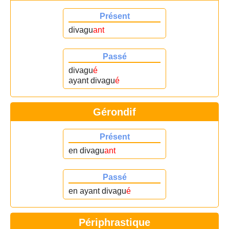
Présent
divagu
ant
Passé
divagu
é
ayant divagu
é
Gérondif
Présent
en divagu
ant
Passé
en ayant divagu
é
Périphrastique