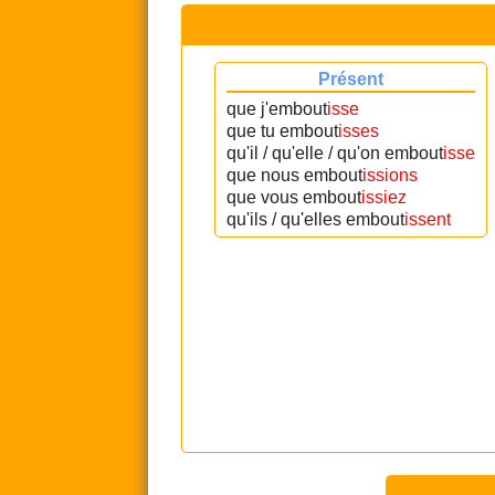
Présent
que j'embout
isse
que tu embout
isses
qu'il / qu'elle / qu'on embout
isse
que nous embout
issions
que vous embout
issiez
qu'ils / qu'elles embout
issent