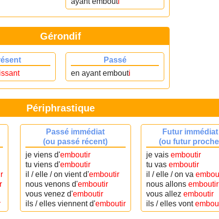
ayant embout
i
Gérondif
résent
Passé
issant
en ayant embout
i
Périphrastique
Passé immédiat
Futur immédiat
(ou passé récent)
(ou futur proche
je viens d'
emboutir
je vais
emboutir
tu viens d'
emboutir
tu vas
emboutir
r
il / elle / on vient d'
emboutir
il / elle / on va
embout
r
nous venons d'
emboutir
nous allons
emboutir
vous venez d'
emboutir
vous allez
emboutir
r
ils / elles viennent d'
emboutir
ils / elles vont
embout