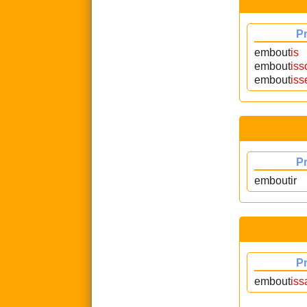
P
embout
is
embout
iss
embout
iss
P
emboutir
P
embout
iss