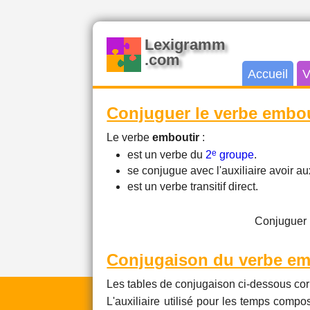
Lexigramm
.com
Accueil
V
Conjuguer le verbe embou
Le verbe
emboutir
:
e
est un verbe du
2
groupe
.
se conjugue avec l'auxiliaire avoir 
est un verbe transitif direct.
Conjuguer 
Conjugaison du verbe em
Les tables de conjugaison ci-dessous cor
L'auxiliaire utilisé pour les temps compos