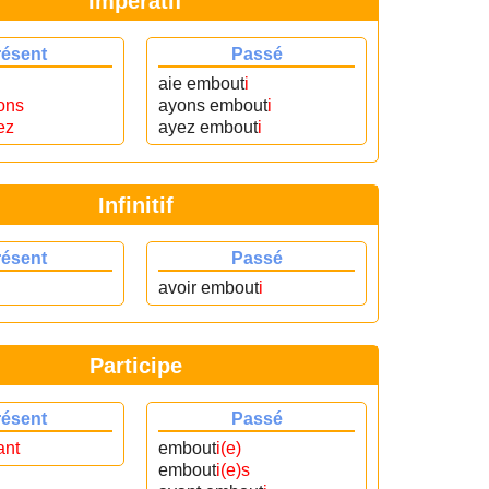
Impératif
résent
Passé
aie embout
i
ons
ayons embout
i
ez
ayez embout
i
Infinitif
résent
Passé
avoir embout
i
Participe
résent
Passé
ant
embout
i(e)
embout
i(e)s