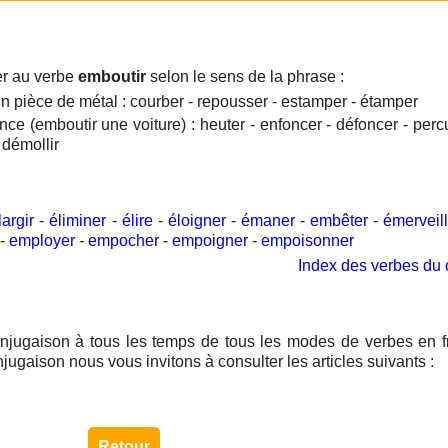
er au verbe
emboutir
selon le sens de la phrase :
n pièce de métal : courber - repousser - estamper - étamper
ce (emboutir une voiture) : heuter - enfoncer - défoncer - percut
 démollir
largir
-
éliminer
-
élire
-
éloigner
-
émaner
-
embêter
-
émerveil
-
employer
-
empocher
-
empoigner
-
empoisonner
Index des verbes du 
njugaison à tous les temps de tous les modes de verbes en f
njugaison nous vous invitons à consulter les articles suivants :
Retour