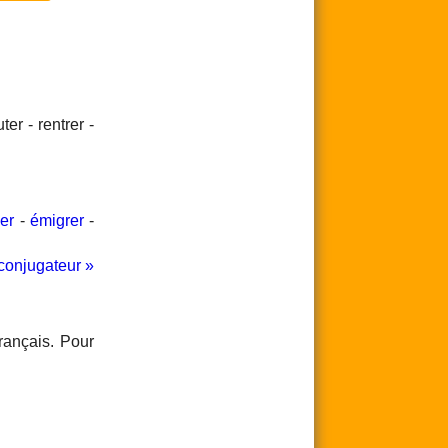
er - rentrer -
ler
-
émigrer
-
conjugateur »
rançais. Pour