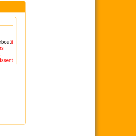
embout
ît
ns
z
issent