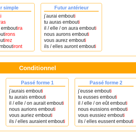
r simple
Futur antérieur
i
j'aurai embout
i
ras
tu auras embout
i
on embout
ira
il / elle / on aura embout
i
ut
irons
nous aurons embout
i
ut
irez
vous aurez embout
i
 embout
iront
ils / elles auront embout
i
Conditionnel
Passé forme 1
Passé forme 2
j'aurais embout
i
j'eusse embout
i
tu aurais embout
i
tu eusses embout
i
il / elle / on aurait embout
i
il / elle / on eût embout
i
nous aurions embout
i
nous eussions embout
i
vous auriez embout
i
vous eussiez embout
i
ils / elles auraient embout
i
ils / elles eussent embout
i