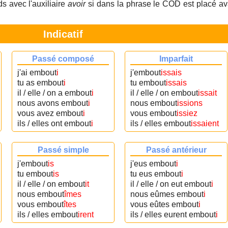
s avec l'auxiliaire
avoir
si dans la phrase le COD est placé av
Indicatif
Passé composé
Imparfait
j'ai embout
i
j'embout
issais
tu as embout
i
tu embout
issais
il / elle / on a embout
i
il / elle / on embout
issait
nous avons embout
i
nous embout
issions
vous avez embout
i
vous embout
issiez
ils / elles ont embout
i
ils / elles embout
issaient
Passé simple
Passé antérieur
j'embout
is
j'eus embout
i
tu embout
is
tu eus embout
i
il / elle / on embout
it
il / elle / on eut embout
i
nous embout
îmes
nous eûmes embout
i
vous embout
îtes
vous eûtes embout
i
ils / elles embout
irent
ils / elles eurent embout
i