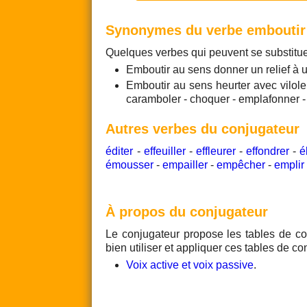
Synonymes du verbe emboutir
Quelques verbes qui peuvent se substitu
Emboutir au sens donner un relief à u
Emboutir au sens heurter avec vilolen
caramboler - choquer - emplafonner -
Autres verbes du conjugateur
éditer
-
effeuiller
-
effleurer
-
effondrer
-
é
émousser
-
empailler
-
empêcher
-
emplir
À propos du conjugateur
Le conjugateur propose les tables de co
bien utiliser et appliquer ces tables de co
Voix active et voix passive
.