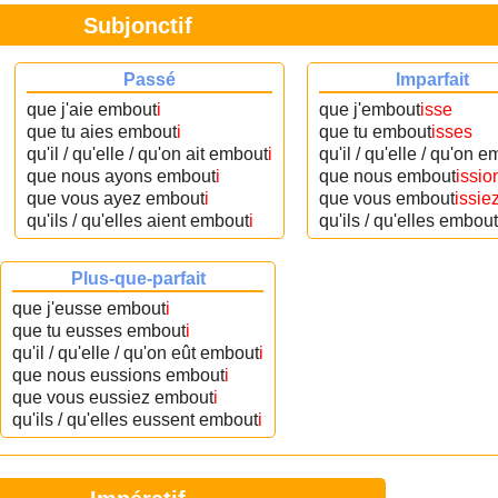
Subjonctif
Passé
Imparfait
que j'aie embout
i
que j'embout
isse
que tu aies embout
i
que tu embout
isses
qu'il / qu'elle / qu'on ait embout
i
qu'il / qu'elle / qu'on 
que nous ayons embout
i
que nous embout
issio
que vous ayez embout
i
que vous embout
issie
qu'ils / qu'elles aient embout
i
qu'ils / qu'elles embout
Plus-que-parfait
que j'eusse embout
i
que tu eusses embout
i
qu'il / qu'elle / qu'on eût embout
i
que nous eussions embout
i
que vous eussiez embout
i
qu'ils / qu'elles eussent embout
i