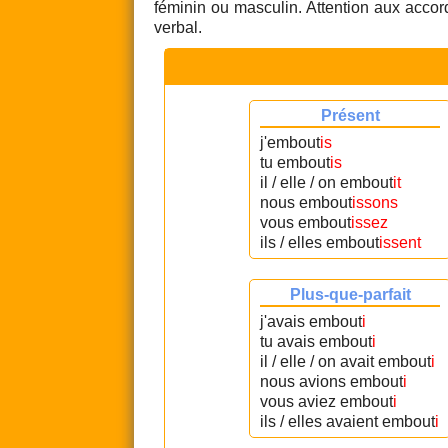
féminin ou masculin. Attention aux accord
verbal.
Présent
j'embout
is
tu embout
is
il / elle / on embout
it
nous embout
issons
vous embout
issez
ils / elles embout
issent
Plus-que-parfait
j'avais embout
i
tu avais embout
i
il / elle / on avait embout
i
nous avions embout
i
vous aviez embout
i
ils / elles avaient embout
i