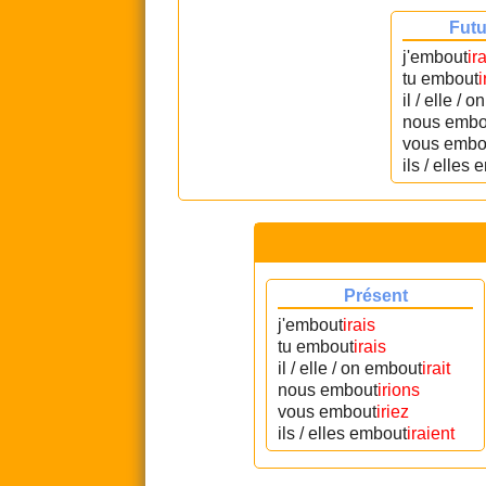
Futu
j'embout
ira
tu embout
i
il / elle / 
nous embo
vous embo
ils / elles
Présent
j'embout
irais
tu embout
irais
il / elle / on embout
irait
nous embout
irions
vous embout
iriez
ils / elles embout
iraient