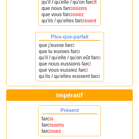
qu'il / qu'elle / qu'on farc
ît
que nous farc
issions
que vous farc
issiez
qu'ils / qu'elles farc
issent
Plus-que-parfait
que j'eusse farc
i
que tu eusses farc
i
qu'il / qu'elle / qu'on eût farc
i
que nous eussions farc
i
que vous eussiez farc
i
qu'ils / qu'elles eussent farc
i
Impératif
Présent
farc
is
farc
issons
farc
issez