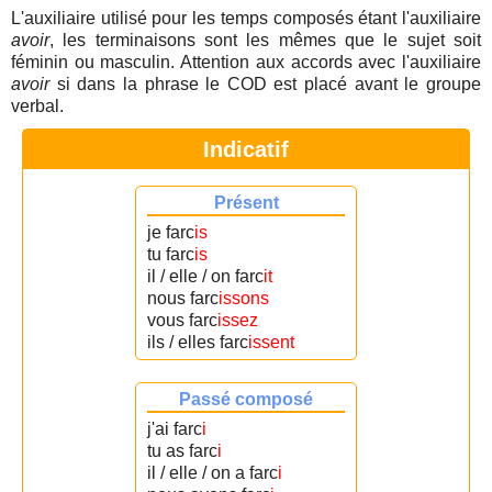
L'auxiliaire utilisé pour les temps composés étant l'auxiliaire
avoir
, les terminaisons sont les mêmes que le sujet soit
féminin ou masculin. Attention aux accords avec l'auxiliaire
avoir
si dans la phrase le COD est placé avant le groupe
verbal.
Indicatif
Présent
je farc
is
tu farc
is
il / elle / on farc
it
nous farc
issons
vous farc
issez
ils / elles farc
issent
Passé composé
j'ai farc
i
tu as farc
i
il / elle / on a farc
i