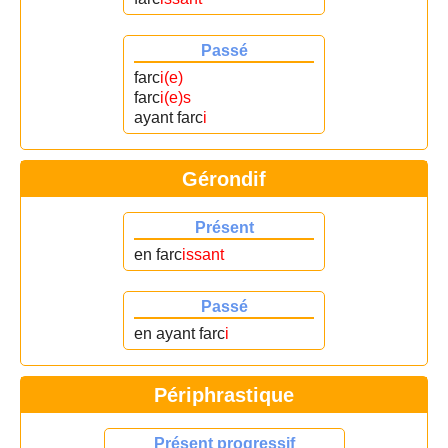
Passé
farc
i(e)
farc
i(e)s
ayant farc
i
Gérondif
Présent
en farc
issant
Passé
en ayant farc
i
Périphrastique
Présent progressif