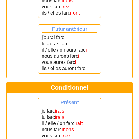
nous farc
irons
vous farc
irez
ils / elles farc
iront
Futur antérieur
j'aurai farc
i
tu auras farc
i
il / elle / on aura farc
i
nous aurons farc
i
vous aurez farc
i
ils / elles auront farc
i
Conditionnel
Présent
je farc
irais
tu farc
irais
il / elle / on farc
irait
nous farc
irions
vous farc
iriez