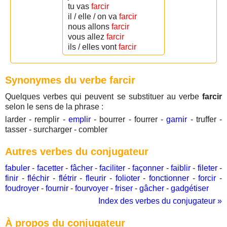
tu vas
farcir
il / elle / on va
farcir
nous allons
farcir
vous allez
farcir
ils / elles vont
farcir
Synonymes du verbe farcir
Quelques verbes qui peuvent se substituer au verbe
farcir
selon le sens de la phrase :
larder - remplir -
emplir
- bourrer - fourrer -
garnir
- truffer -
tasser - surcharger - combler
Autres verbes du conjugateur
fabuler
-
facetter
-
fâcher
-
faciliter
-
façonner
-
faiblir
-
fileter
-
finir
-
fléchir
-
flétrir
-
fleurir
-
folioter
-
fonctionner
-
forcir
-
foudroyer
-
fournir
-
fourvoyer
-
friser
-
gâcher
-
gadgétiser
Index des verbes du conjugateur »
À propos du conjugateur