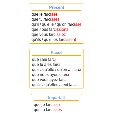
Présent
que je farc
isse
que tu farc
isses
qu'il / qu'elle / qu'on farc
isse
que nous farc
issions
que vous farc
issiez
qu'ils / qu'elles farc
issent
Passé
que j'aie farc
i
que tu aies farc
i
qu'il / qu'elle / qu'on ait farc
i
que nous ayons farc
i
que vous ayez farc
i
qu'ils / qu'elles aient farc
i
Imparfait
que je farc
isse
que tu farc
isses