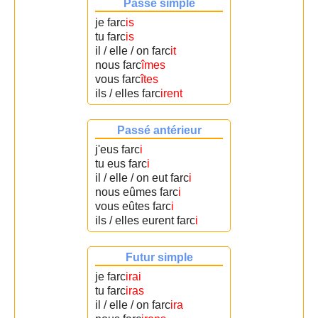
Passé simple
je farc
is
tu farc
is
il / elle / on farc
it
nous farc
îmes
vous farc
îtes
ils / elles farc
irent
Passé antérieur
j'eus farc
i
tu eus farc
i
il / elle / on eut farc
i
nous eûmes farc
i
vous eûtes farc
i
ils / elles eurent farc
i
Futur simple
je farc
irai
tu farc
iras
il / elle / on farc
ira