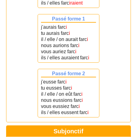
ils / elles farc
iraient
Passé forme 1
j'aurais farc
i
tu aurais farc
i
il / elle / on aurait farc
i
nous aurions farc
i
vous auriez farc
i
ils / elles auraient farc
i
Passé forme 2
j'eusse farc
i
tu eusses farc
i
il / elle / on eût farc
i
nous eussions farc
i
vous eussiez farc
i
ils / elles eussent farc
i
Subjonctif