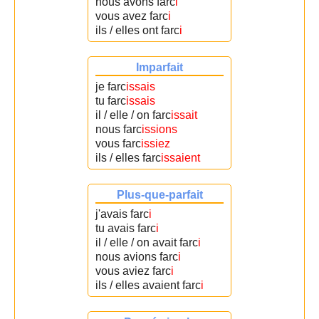
nous avons farc
i
vous avez farc
i
ils / elles ont farc
i
Imparfait
je farc
issais
tu farc
issais
il / elle / on farc
issait
nous farc
issions
vous farc
issiez
ils / elles farc
issaient
Plus-que-parfait
j'avais farc
i
tu avais farc
i
il / elle / on avait farc
i
nous avions farc
i
vous aviez farc
i
ils / elles avaient farc
i