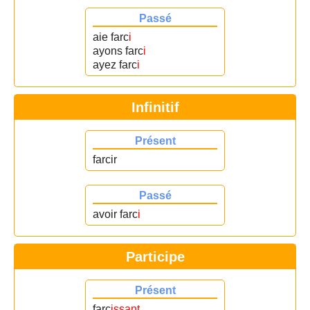
Passé
aie farc
i
ayons farc
i
ayez farc
i
Infinitif
Présent
farcir
Passé
avoir farc
i
Participe
Présent
farc
issant