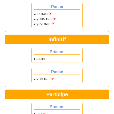
Passé
aie nacr
é
ayons nacr
é
ayez nacr
é
Infinitif
Présent
nacrer
Passé
avoir nacr
é
Participe
Présent
nacr
ant