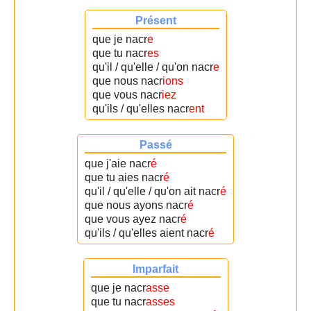
Présent
que je nacr
e
que tu nacr
es
qu'il / qu'elle / qu'on nacr
e
que nous nacr
ions
que vous nacr
iez
qu'ils / qu'elles nacr
ent
Passé
que j'aie nacr
é
que tu aies nacr
é
qu'il / qu'elle / qu'on ait nacr
é
que nous ayons nacr
é
que vous ayez nacr
é
qu'ils / qu'elles aient nacr
é
Imparfait
que je nacr
asse
que tu nacr
asses