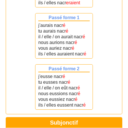
ils / elles nacr
eraient
Passé forme 1
j'aurais nacr
é
tu aurais nacr
é
il / elle / on aurait nacr
é
nous aurions nacr
é
vous auriez nacr
é
ils / elles auraient nacr
é
Passé forme 2
j'eusse nacr
é
tu eusses nacr
é
il / elle / on eût nacr
é
nous eussions nacr
é
vous eussiez nacr
é
ils / elles eussent nacr
é
Subjonctif