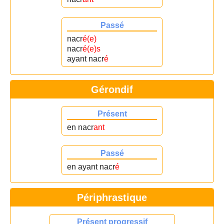
Passé
nacr
é(e)
nacr
é(e)s
ayant nacr
é
Gérondif
Présent
en nacr
ant
Passé
en ayant nacr
é
Périphrastique
Présent progressif