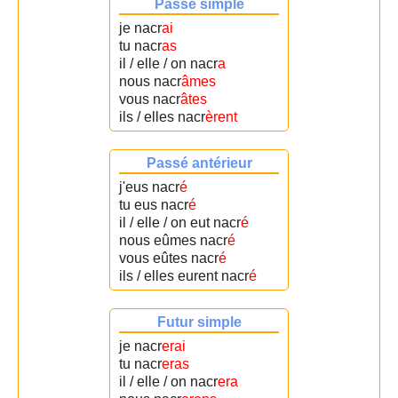
Passé simple
je nacr
ai
tu nacr
as
il / elle / on nacr
a
nous nacr
âmes
vous nacr
âtes
ils / elles nacr
èrent
Passé antérieur
j'eus nacr
é
tu eus nacr
é
il / elle / on eut nacr
é
nous eûmes nacr
é
vous eûtes nacr
é
ils / elles eurent nacr
é
Futur simple
je nacr
erai
tu nacr
eras
il / elle / on nacr
era