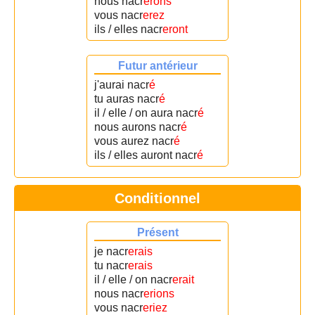
nous nacr
erons
vous nacr
erez
ils / elles nacr
eront
Futur antérieur
j'aurai nacr
é
tu auras nacr
é
il / elle / on aura nacr
é
nous aurons nacr
é
vous aurez nacr
é
ils / elles auront nacr
é
Conditionnel
Présent
je nacr
erais
tu nacr
erais
il / elle / on nacr
erait
nous nacr
erions
vous nacr
eriez