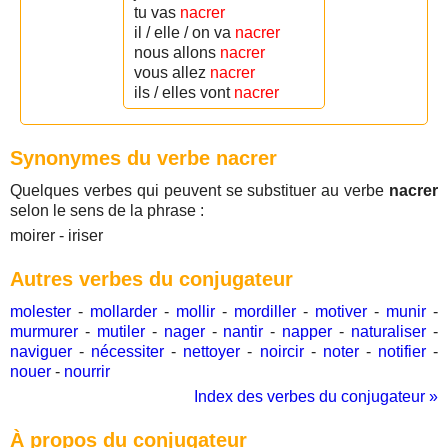
tu vas
nacrer
il / elle / on va
nacrer
nous allons
nacrer
vous allez
nacrer
ils / elles vont
nacrer
Synonymes du verbe nacrer
Quelques verbes qui peuvent se substituer au verbe
nacrer
selon le sens de la phrase :
moirer - iriser
Autres verbes du conjugateur
molester
-
mollarder
-
mollir
-
mordiller
-
motiver
-
munir
-
murmurer
-
mutiler
-
nager
-
nantir
-
napper
-
naturaliser
-
naviguer
-
nécessiter
-
nettoyer
-
noircir
-
noter
-
notifier
-
nouer
-
nourrir
Index des verbes du conjugateur »
À propos du conjugateur