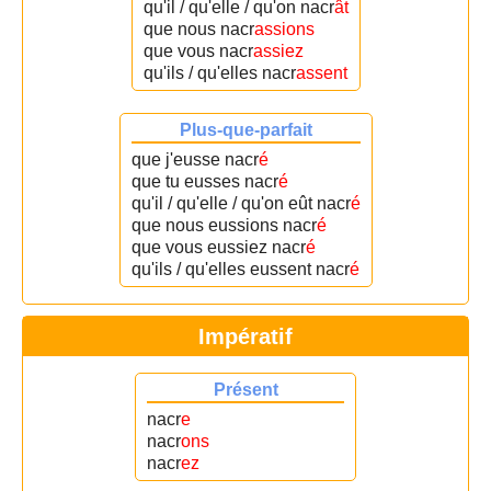
qu'il / qu'elle / qu'on nacr
ât
que nous nacr
assions
que vous nacr
assiez
qu'ils / qu'elles nacr
assent
Plus-que-parfait
que j'eusse nacr
é
que tu eusses nacr
é
qu'il / qu'elle / qu'on eût nacr
é
que nous eussions nacr
é
que vous eussiez nacr
é
qu'ils / qu'elles eussent nacr
é
Impératif
Présent
nacr
e
nacr
ons
nacr
ez