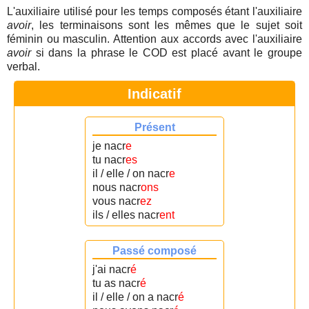
L'auxiliaire utilisé pour les temps composés étant l'auxiliaire
avoir
, les terminaisons sont les mêmes que le sujet soit
féminin ou masculin. Attention aux accords avec l'auxiliaire
avoir
si dans la phrase le COD est placé avant le groupe
verbal.
Indicatif
Présent
je nacr
e
tu nacr
es
il / elle / on nacr
e
nous nacr
ons
vous nacr
ez
ils / elles nacr
ent
Passé composé
j'ai nacr
é
tu as nacr
é
il / elle / on a nacr
é