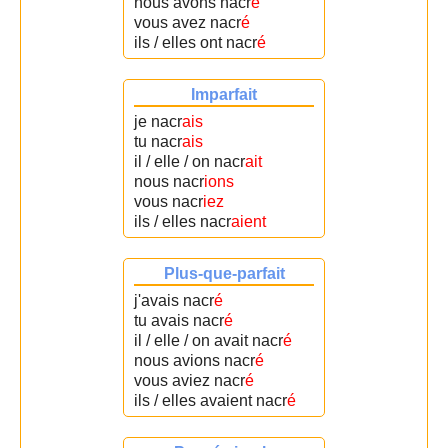
nous avons nacr
é
vous avez nacr
é
ils / elles ont nacr
é
Imparfait
je nacr
ais
tu nacr
ais
il / elle / on nacr
ait
nous nacr
ions
vous nacr
iez
ils / elles nacr
aient
Plus-que-parfait
j'avais nacr
é
tu avais nacr
é
il / elle / on avait nacr
é
nous avions nacr
é
vous aviez nacr
é
ils / elles avaient nacr
é