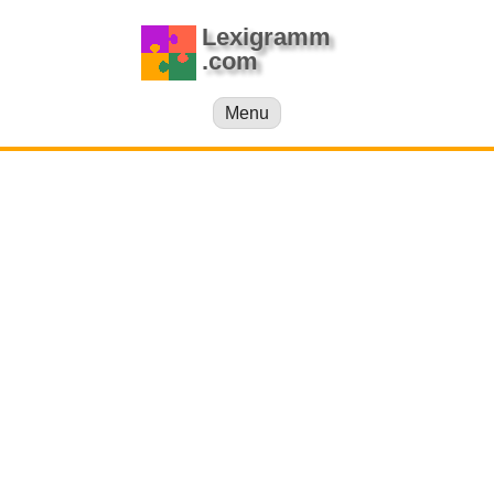
Lexigramm
.com
Menu