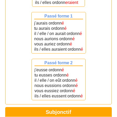
ils / elles ordonn
eraient
Passé forme 1
j'aurais ordonn
é
tu aurais ordonn
é
il / elle / on aurait ordonn
é
nous aurions ordonn
é
vous auriez ordonn
é
ils / elles auraient ordonn
é
Passé forme 2
j'eusse ordonn
é
tu eusses ordonn
é
il / elle / on eût ordonn
é
nous eussions ordonn
é
vous eussiez ordonn
é
ils / elles eussent ordonn
é
Subjonctif