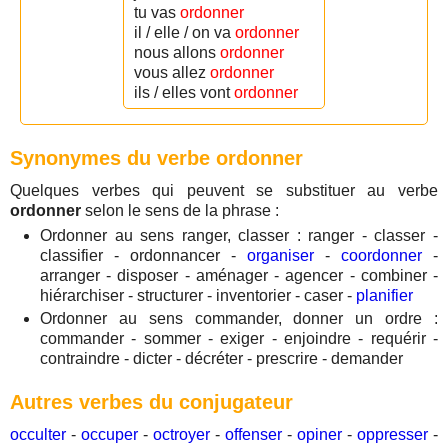
tu vas
ordonner
il / elle / on va
ordonner
nous allons
ordonner
vous allez
ordonner
ils / elles vont
ordonner
Synonymes du verbe ordonner
Quelques verbes qui peuvent se substituer au verbe
ordonner
selon le sens de la phrase :
Ordonner au sens ranger, classer : ranger - classer -
classifier - ordonnancer -
organiser
-
coordonner
-
arranger - disposer - aménager - agencer - combiner -
hiérarchiser - structurer - inventorier - caser -
planifier
Ordonner au sens commander, donner un ordre :
commander - sommer - exiger - enjoindre - requérir -
contraindre - dicter - décréter - prescrire - demander
Autres verbes du conjugateur
occulter
-
occuper
-
octroyer
-
offenser
-
opiner
-
oppresser
-