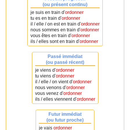
(ou présent continu)
je suis en train d'
ordonner
tu es en train d'
ordonner
il / elle / on est en train d'
ordonner
nous sommes en train d'
ordonner
vous êtes en train d'
ordonner
ils / elles sont en train d'
ordonner
Passé immédiat
(ou passé récent)
je viens d'
ordonner
tu viens d'
ordonner
il / elle / on vient d'
ordonner
nous venons d'
ordonner
vous venez d'
ordonner
ils / elles viennent d'
ordonner
Futur immédiat
(ou futur proche)
je vais
ordonner