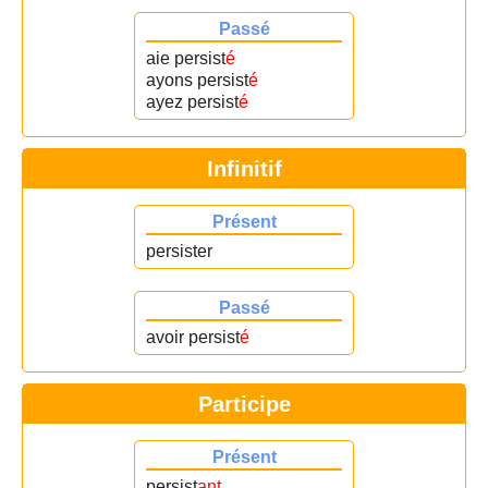
Passé
aie persist
é
ayons persist
é
ayez persist
é
Infinitif
Présent
persister
Passé
avoir persist
é
Participe
Présent
persist
ant