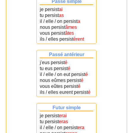
Passé simple
je persist
ai
tu persist
as
il / elle / on persist
a
nous persist
âmes
vous persist
âtes
ils / elles persist
èrent
Passé antérieur
j'eus persist
é
tu eus persist
é
il / elle / on eut persist
é
nous eûmes persist
é
vous eûtes persist
é
ils / elles eurent persist
é
Futur simple
je persist
erai
tu persist
eras
il / elle / on persist
era