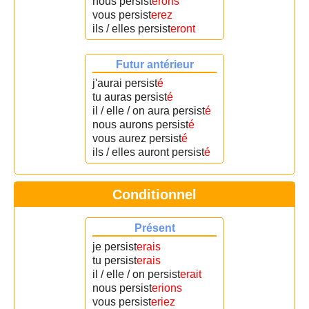
nous persist
erons
vous persist
erez
ils / elles persist
eront
Futur antérieur
j'aurai persist
é
tu auras persist
é
il / elle / on aura persist
é
nous aurons persist
é
vous aurez persist
é
ils / elles auront persist
é
Conditionnel
Présent
je persist
erais
tu persist
erais
il / elle / on persist
erait
nous persist
erions
vous persist
eriez