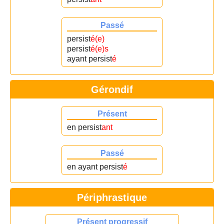
Passé
persist
é(e)
persist
é(e)s
ayant persist
é
Gérondif
Présent
en persist
ant
Passé
en ayant persist
é
Périphrastique
Présent progressif