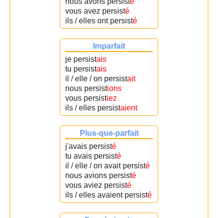
nous avons persist
é
vous avez persist
é
ils / elles ont persist
é
Imparfait
je persist
ais
tu persist
ais
il / elle / on persist
ait
nous persist
ions
vous persist
iez
ils / elles persist
aient
Plus-que-parfait
j'avais persist
é
tu avais persist
é
il / elle / on avait persist
é
nous avions persist
é
vous aviez persist
é
ils / elles avaient persist
é