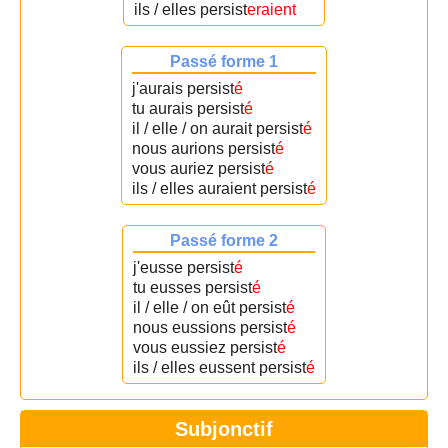
ils / elles persist
eraient
Passé forme 1
j'aurais persist
é
tu aurais persist
é
il / elle / on aurait persist
é
nous aurions persist
é
vous auriez persist
é
ils / elles auraient persist
é
Passé forme 2
j'eusse persist
é
tu eusses persist
é
il / elle / on eût persist
é
nous eussions persist
é
vous eussiez persist
é
ils / elles eussent persist
é
Subjonctif