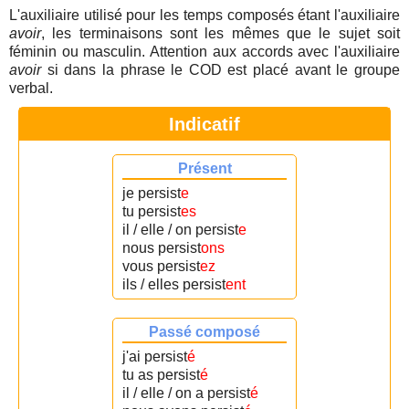
L'auxiliaire utilisé pour les temps composés étant l'auxiliaire
avoir
, les terminaisons sont les mêmes que le sujet soit
féminin ou masculin. Attention aux accords avec l'auxiliaire
avoir
si dans la phrase le COD est placé avant le groupe
verbal.
Indicatif
Présent
je persist
e
tu persist
es
il / elle / on persist
e
nous persist
ons
vous persist
ez
ils / elles persist
ent
Passé composé
j'ai persist
é
tu as persist
é
il / elle / on a persist
é