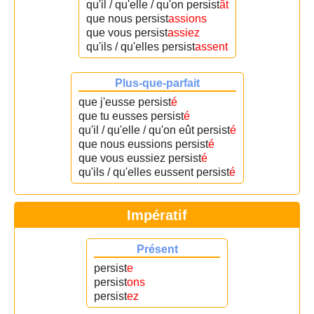
qu'il / qu'elle / qu'on persist
ât
que nous persist
assions
que vous persist
assiez
qu'ils / qu'elles persist
assent
Plus-que-parfait
que j'eusse persist
é
que tu eusses persist
é
qu'il / qu'elle / qu'on eût persist
é
que nous eussions persist
é
que vous eussiez persist
é
qu'ils / qu'elles eussent persist
é
Impératif
Présent
persist
e
persist
ons
persist
ez