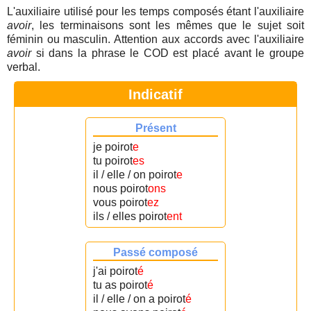
L'auxiliaire utilisé pour les temps composés étant l'auxiliaire
avoir
, les terminaisons sont les mêmes que le sujet soit
féminin ou masculin. Attention aux accords avec l'auxiliaire
avoir
si dans la phrase le COD est placé avant le groupe
verbal.
Indicatif
Présent
je poirot
e
tu poirot
es
il / elle / on poirot
e
nous poirot
ons
vous poirot
ez
ils / elles poirot
ent
Passé composé
j'ai poirot
é
tu as poirot
é
il / elle / on a poirot
é