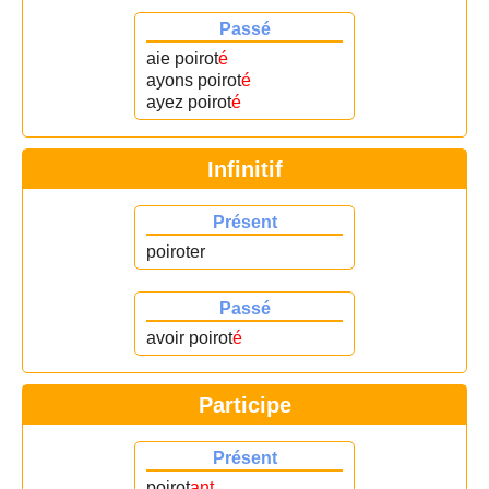
Passé
aie poirot
é
ayons poirot
é
ayez poirot
é
Infinitif
Présent
poiroter
Passé
avoir poirot
é
Participe
Présent
poirot
ant