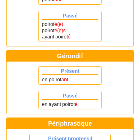
Passé
poirot
é(e)
poirot
é(e)s
ayant poirot
é
Gérondif
Présent
en poirot
ant
Passé
en ayant poirot
é
Périphrastique
Présent progressif