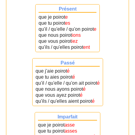
Présent
que je poirot
e
que tu poirot
es
qu'il / qu'elle / qu'on poirot
e
que nous poirot
ions
que vous poirot
iez
qu'ils / qu'elles poirot
ent
Passé
que j'aie poirot
é
que tu aies poirot
é
qu'il / qu'elle / qu'on ait poirot
é
que nous ayons poirot
é
que vous ayez poirot
é
qu'ils / qu'elles aient poirot
é
Imparfait
que je poirot
asse
que tu poirot
asses