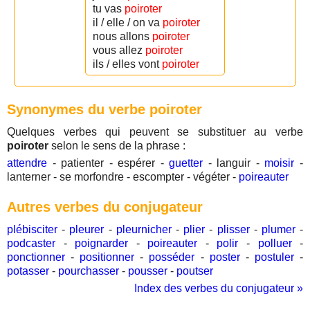
tu vas
poiroter
il / elle / on va
poiroter
nous allons
poiroter
vous allez
poiroter
ils / elles vont
poiroter
Synonymes du verbe poiroter
Quelques verbes qui peuvent se substituer au verbe
poiroter
selon le sens de la phrase :
attendre
- patienter - espérer -
guetter
- languir -
moisir
-
lanterner - se morfondre - escompter - végéter -
poireauter
Autres verbes du conjugateur
plébisciter
-
pleurer
-
pleurnicher
-
plier
-
plisser
-
plumer
-
podcaster
-
poignarder
-
poireauter
-
polir
-
polluer
-
ponctionner
-
positionner
-
posséder
-
poster
-
postuler
-
potasser
-
pourchasser
-
pousser
-
poutser
Index des verbes du conjugateur »