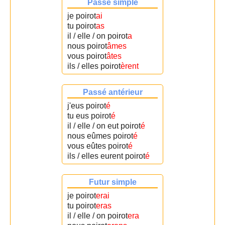
Passé simple
je poirot
ai
tu poirot
as
il / elle / on poirot
a
nous poirot
âmes
vous poirot
âtes
ils / elles poirot
èrent
Passé antérieur
j'eus poirot
é
tu eus poirot
é
il / elle / on eut poirot
é
nous eûmes poirot
é
vous eûtes poirot
é
ils / elles eurent poirot
é
Futur simple
je poirot
erai
tu poirot
eras
il / elle / on poirot
era