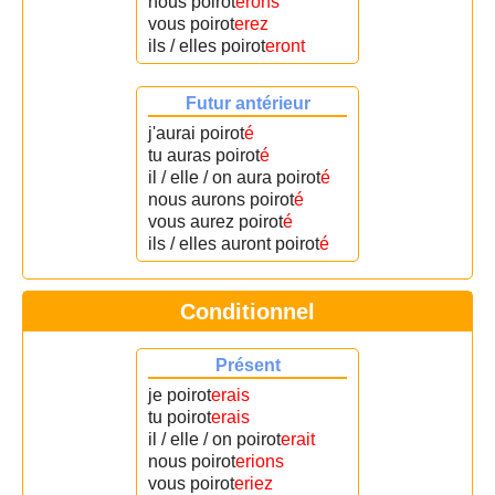
nous poirot
erons
vous poirot
erez
ils / elles poirot
eront
Futur antérieur
j'aurai poirot
é
tu auras poirot
é
il / elle / on aura poirot
é
nous aurons poirot
é
vous aurez poirot
é
ils / elles auront poirot
é
Conditionnel
Présent
je poirot
erais
tu poirot
erais
il / elle / on poirot
erait
nous poirot
erions
vous poirot
eriez