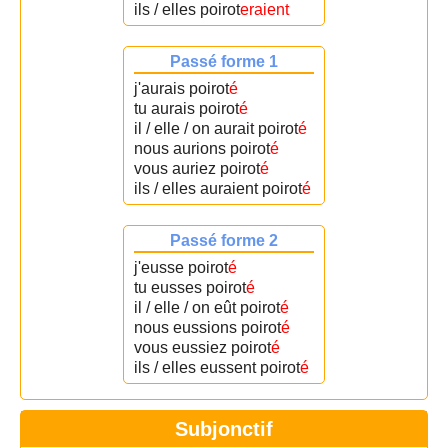
ils / elles poirot
eraient
Passé forme 1
j'aurais poirot
é
tu aurais poirot
é
il / elle / on aurait poirot
é
nous aurions poirot
é
vous auriez poirot
é
ils / elles auraient poirot
é
Passé forme 2
j'eusse poirot
é
tu eusses poirot
é
il / elle / on eût poirot
é
nous eussions poirot
é
vous eussiez poirot
é
ils / elles eussent poirot
é
Subjonctif