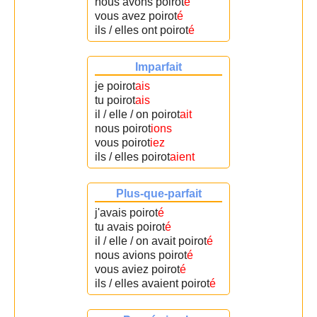
nous avons poirot
é
vous avez poirot
é
ils / elles ont poirot
é
Imparfait
je poirot
ais
tu poirot
ais
il / elle / on poirot
ait
nous poirot
ions
vous poirot
iez
ils / elles poirot
aient
Plus-que-parfait
j'avais poirot
é
tu avais poirot
é
il / elle / on avait poirot
é
nous avions poirot
é
vous aviez poirot
é
ils / elles avaient poirot
é