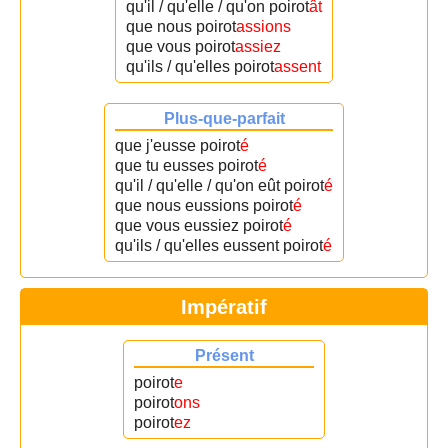
qu'il / qu'elle / qu'on poirot
ât
que nous poirot
assions
que vous poirot
assiez
qu'ils / qu'elles poirot
assent
Plus-que-parfait
que j'eusse poirot
é
que tu eusses poirot
é
qu'il / qu'elle / qu'on eût poirot
é
que nous eussions poirot
é
que vous eussiez poirot
é
qu'ils / qu'elles eussent poirot
é
Impératif
Présent
poirot
e
poirot
ons
poirot
ez