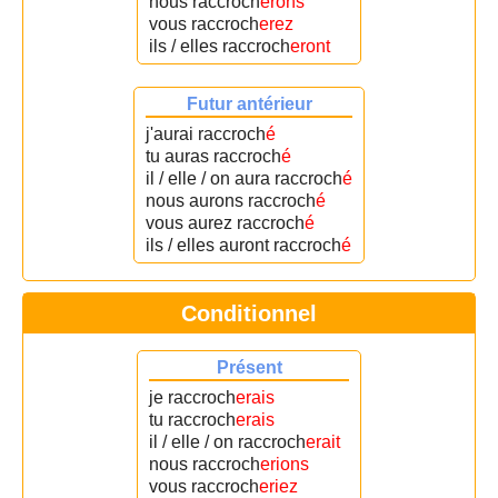
nous raccroch
erons
vous raccroch
erez
ils / elles raccroch
eront
Futur antérieur
j'aurai raccroch
é
tu auras raccroch
é
il / elle / on aura raccroch
é
nous aurons raccroch
é
vous aurez raccroch
é
ils / elles auront raccroch
é
Conditionnel
Présent
je raccroch
erais
tu raccroch
erais
il / elle / on raccroch
erait
nous raccroch
erions
vous raccroch
eriez