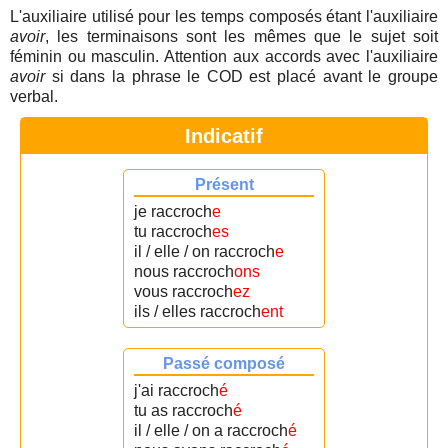
L'auxiliaire utilisé pour les temps composés étant l'auxiliaire
avoir
, les terminaisons sont les mêmes que le sujet soit
féminin ou masculin. Attention aux accords avec l'auxiliaire
avoir
si dans la phrase le COD est placé avant le groupe
verbal.
Indicatif
Présent
je raccroch
e
tu raccroch
es
il / elle / on raccroch
e
nous raccroch
ons
vous raccroch
ez
ils / elles raccroch
ent
Passé composé
j'ai raccroch
é
tu as raccroch
é
il / elle / on a raccroch
é