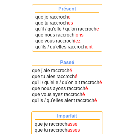
Présent
que je raccroch
e
que tu raccroch
es
qu'il / qu'elle / qu'on raccroch
e
que nous raccroch
ions
que vous raccroch
iez
qu'ils / qu'elles raccroch
ent
Passé
que j'aie raccroch
é
que tu aies raccroch
é
qu'il / qu'elle / qu'on ait raccroch
é
que nous ayons raccroch
é
que vous ayez raccroch
é
qu'ils / qu'elles aient raccroch
é
Imparfait
que je raccroch
asse
que tu raccroch
asses