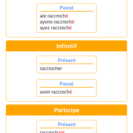
Passé
aie raccroch
é
ayons raccroch
é
ayez raccroch
é
Infinitif
Présent
raccrocher
Passé
avoir raccroch
é
Participe
Présent
raccroch
ant