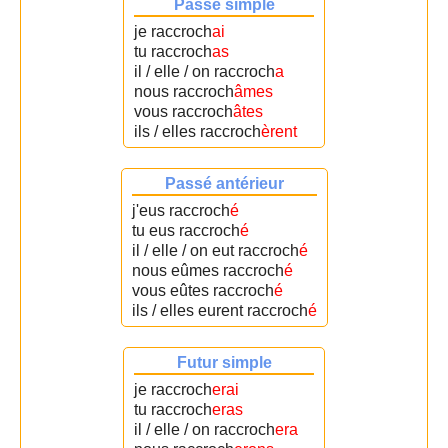
Passé simple
je raccroch
ai
tu raccroch
as
il / elle / on raccroch
a
nous raccroch
âmes
vous raccroch
âtes
ils / elles raccroch
èrent
Passé antérieur
j'eus raccroch
é
tu eus raccroch
é
il / elle / on eut raccroch
é
nous eûmes raccroch
é
vous eûtes raccroch
é
ils / elles eurent raccroch
é
Futur simple
je raccroch
erai
tu raccroch
eras
il / elle / on raccroch
era