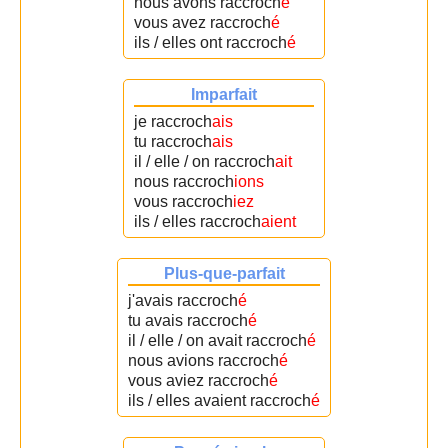
nous avons raccroch
é
vous avez raccroch
é
ils / elles ont raccroch
é
Imparfait
je raccroch
ais
tu raccroch
ais
il / elle / on raccroch
ait
nous raccroch
ions
vous raccroch
iez
ils / elles raccroch
aient
Plus-que-parfait
j'avais raccroch
é
tu avais raccroch
é
il / elle / on avait raccroch
é
nous avions raccroch
é
vous aviez raccroch
é
ils / elles avaient raccroch
é