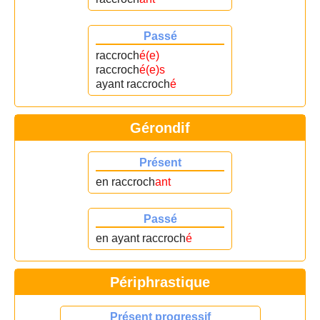
Passé
raccroch
é(e)
raccroch
é(e)s
ayant raccroch
é
Gérondif
Présent
en raccroch
ant
Passé
en ayant raccroch
é
Périphrastique
Présent progressif