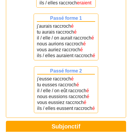
ils / elles raccroch
eraient
Passé forme 1
j'aurais raccroch
é
tu aurais raccroch
é
il / elle / on aurait raccroch
é
nous aurions raccroch
é
vous auriez raccroch
é
ils / elles auraient raccroch
é
Passé forme 2
j'eusse raccroch
é
tu eusses raccroch
é
il / elle / on eût raccroch
é
nous eussions raccroch
é
vous eussiez raccroch
é
ils / elles eussent raccroch
é
Subjonctif