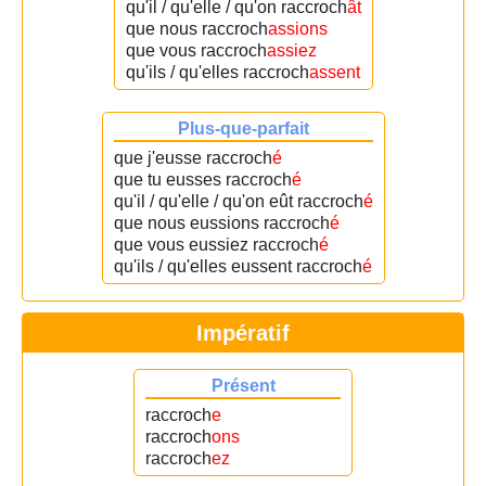
qu'il / qu'elle / qu'on raccroch
ât
que nous raccroch
assions
que vous raccroch
assiez
qu'ils / qu'elles raccroch
assent
Plus-que-parfait
que j'eusse raccroch
é
que tu eusses raccroch
é
qu'il / qu'elle / qu'on eût raccroch
é
que nous eussions raccroch
é
que vous eussiez raccroch
é
qu'ils / qu'elles eussent raccroch
é
Impératif
Présent
raccroch
e
raccroch
ons
raccroch
ez