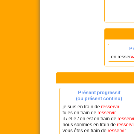
P
en resser
v
Présent progressif
(ou présent continu)
je suis en train de
resservir
tu es en train de
resservir
il / elle / on est en train de
resservi
nous sommes en train de
resservi
vous êtes en train de
resservir