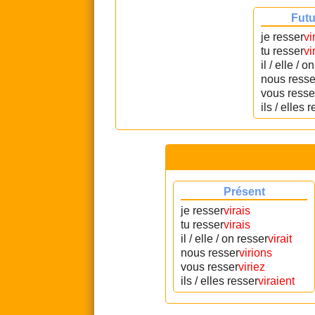
Futu
je resser
vi
tu resser
vi
il / elle / o
nous resse
vous resse
ils / elles 
Présent
je resser
virais
tu resser
virais
il / elle / on resser
virait
nous resser
virions
vous resser
viriez
ils / elles resser
viraient