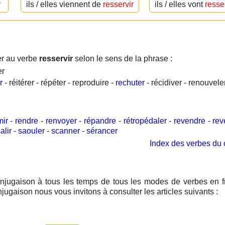
r
ils / elles viennent de
resservir
ils / elles vont
resse
er au verbe
resservir
selon le sens de la phrase :
er
r
- réitérer - répéter - reproduire -
rechuter
- récidiver - renouvele
mir
-
rendre
-
renvoyer
-
répandre
-
rétropédaler
-
revendre
-
rev
alir
-
saouler
-
scanner
-
sérancer
Index des verbes du 
njugaison à tous les temps de tous les modes de verbes en f
njugaison nous vous invitons à consulter les articles suivants :