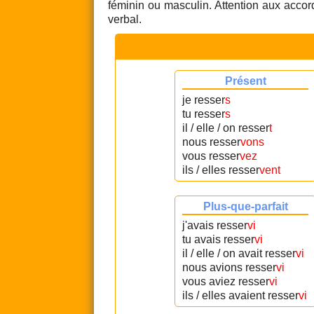
féminin ou masculin. Attention aux accord
verbal.
Présent
je resser
s
tu resser
s
il / elle / on resser
t
nous resser
vons
vous resser
vez
ils / elles resser
vent
Plus-que-parfait
j'avais resser
vi
tu avais resser
vi
il / elle / on avait resser
vi
nous avions resser
vi
vous aviez resser
vi
ils / elles avaient resser
vi