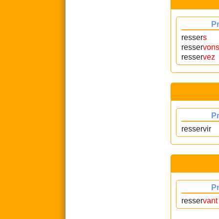
P
resser
s
resser
von
resser
vez
P
resservir
P
resser
vant