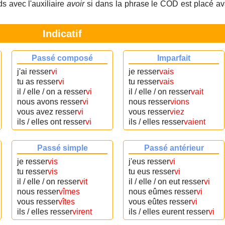
s avec l'auxiliaire
avoir
si dans la phrase le COD est placé av
Indicatif
Passé composé
Imparfait
j'ai resser
vi
je resser
vais
tu as resser
vi
tu resser
vais
il / elle / on a resser
vi
il / elle / on resser
vait
nous avons resser
vi
nous resser
vions
vous avez resser
vi
vous resser
viez
ils / elles ont resser
vi
ils / elles resser
vaient
Passé simple
Passé antérieur
je resser
vis
j'eus resser
vi
tu resser
vis
tu eus resser
vi
il / elle / on resser
vit
il / elle / on eut resser
vi
nous resser
vîmes
nous eûmes resser
vi
vous resser
vîtes
vous eûtes resser
vi
ils / elles resser
virent
ils / elles eurent resser
vi