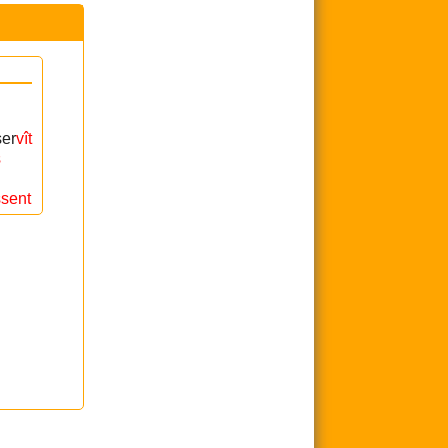
ser
vît
s
ssent