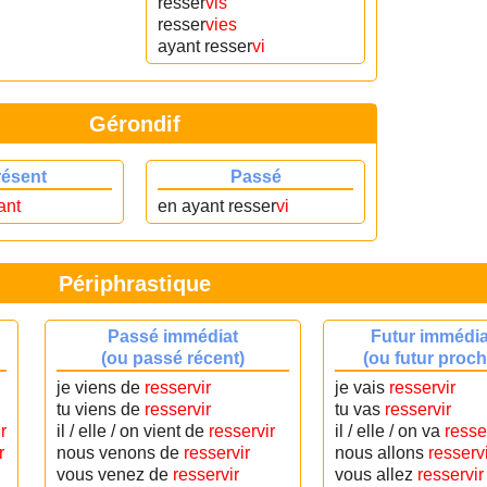
resser
vis
resser
vies
ayant resser
vi
Gérondif
résent
Passé
ant
en ayant resser
vi
Périphrastique
Passé immédiat
Futur immédia
(ou passé récent)
(ou futur proch
je viens de
resservir
je vais
resservir
tu viens de
resservir
tu vas
resservir
r
il / elle / on vient de
resservir
il / elle / on va
resse
r
nous venons de
resservir
nous allons
resservi
vous venez de
resservir
vous allez
resservir