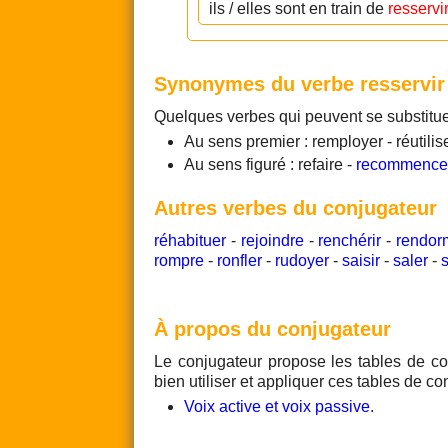
ils / elles sont en train de
resservi
Synonymes du verbe resservir
Quelques verbes qui peuvent se substitu
Au sens premier : remployer - réutilis
Au sens figuré : refaire -
recommence
Autres verbes du conjugateur
réhabituer
-
rejoindre
-
renchérir
-
rendor
rompre
-
ronfler
-
rudoyer
-
saisir
-
saler
-
s
À propos du conjugateur
Le conjugateur propose les tables de co
bien utiliser et appliquer ces tables de co
Voix active et voix passive
.