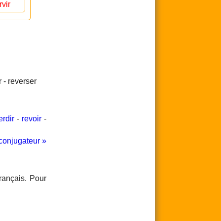
rvir
r - reverser
erdir
-
revoir
-
conjugateur »
rançais. Pour