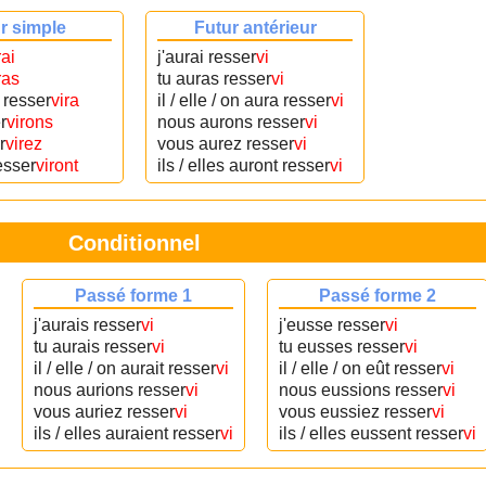
r simple
Futur antérieur
rai
j'aurai resser
vi
ras
tu auras resser
vi
n resser
vira
il / elle / on aura resser
vi
r
virons
nous aurons resser
vi
r
virez
vous aurez resser
vi
resser
viront
ils / elles auront resser
vi
Conditionnel
Passé forme 1
Passé forme 2
j'aurais resser
vi
j'eusse resser
vi
tu aurais resser
vi
tu eusses resser
vi
il / elle / on aurait resser
vi
il / elle / on eût resser
vi
nous aurions resser
vi
nous eussions resser
vi
vous auriez resser
vi
vous eussiez resser
vi
ils / elles auraient resser
vi
ils / elles eussent resser
vi