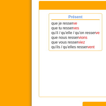
Présent
que je resser
ve
que tu resser
ves
qu'il / qu'elle / qu'on resser
ve
que nous resser
vions
que vous resser
viez
qu'ils / qu'elles resser
vent