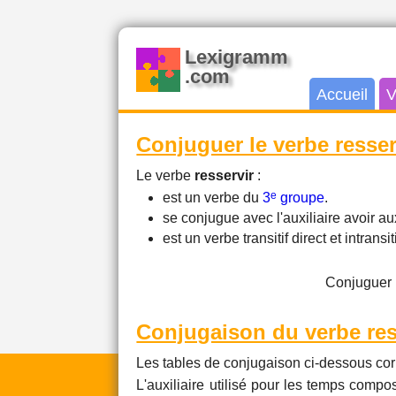
Lexigramm
.com
Accueil
V
Conjuguer le verbe resser
Le verbe
resservir
:
e
est un verbe du
3
groupe
.
se conjugue avec l'auxiliaire avoir 
est un verbe transitif direct et intransiti
Conjuguer 
Conjugaison du verbe res
Les tables de conjugaison ci-dessous cor
L'auxiliaire utilisé pour les temps compos