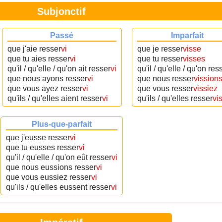
Subjonctif
Passé
Imparfait
que j'aie resser
vi
que je resser
visse
que tu aies resser
vi
que tu resser
visses
qu'il / qu'elle / qu'on ait resser
vi
qu'il / qu'elle / qu'on res
que nous ayons resser
vi
que nous resser
vission
que vous ayez resser
vi
que vous resser
vissiez
qu'ils / qu'elles aient resser
vi
qu'ils / qu'elles resser
vi
Plus-que-parfait
que j'eusse resser
vi
que tu eusses resser
vi
qu'il / qu'elle / qu'on eût resser
vi
que nous eussions resser
vi
que vous eussiez resser
vi
qu'ils / qu'elles eussent resser
vi