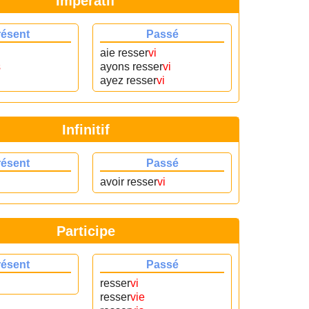
Impératif
résent
Passé
aie resser
vi
s
ayons resser
vi
ayez resser
vi
Infinitif
résent
Passé
avoir resser
vi
Participe
résent
Passé
resser
vi
resser
vie