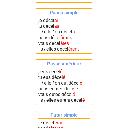
Passé simple
je décel
ai
tu décel
as
il / elle / on décel
a
nous décel
âmes
vous décel
âtes
ils / elles décel
èrent
Passé antérieur
j'eus décel
é
tu eus décel
é
il / elle / on eut décel
é
nous eûmes décel
é
vous eûtes décel
é
ils / elles eurent décel
é
Futur simple
je déc
è
l
erai