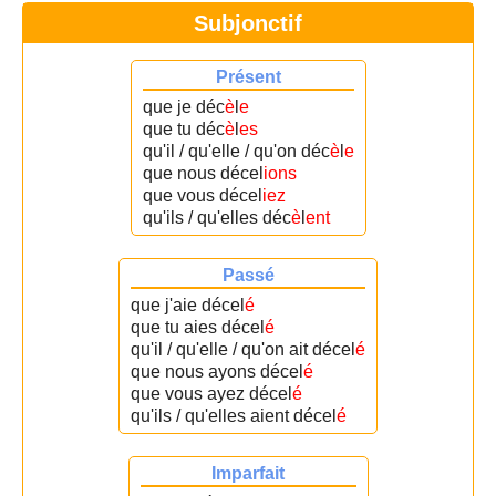
Subjonctif
Présent
que je déc
è
l
e
que tu déc
è
l
es
qu'il / qu'elle / qu'on déc
è
l
e
que nous décel
ions
que vous décel
iez
qu'ils / qu'elles déc
è
l
ent
Passé
que j'aie décel
é
que tu aies décel
é
qu'il / qu'elle / qu'on ait décel
é
que nous ayons décel
é
que vous ayez décel
é
qu'ils / qu'elles aient décel
é
Imparfait