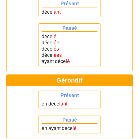
Présent
décel
ant
Passé
décel
é
décel
ée
décel
és
décel
ées
ayant décel
é
Gérondif
Présent
en décel
ant
Passé
en ayant décel
é