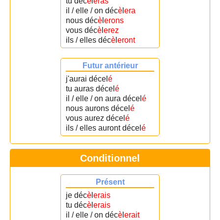
tu déc
è
l
eras
il / elle / on déc
è
l
era
nous déc
è
l
erons
vous déc
è
l
erez
ils / elles déc
è
l
eront
Futur antérieur
j'aurai décel
é
tu auras décel
é
il / elle / on aura décel
é
nous aurons décel
é
vous aurez décel
é
ils / elles auront décel
é
Conditionnel
Présent
je déc
è
l
erais
tu déc
è
l
erais
il / elle / on déc
è
l
erait