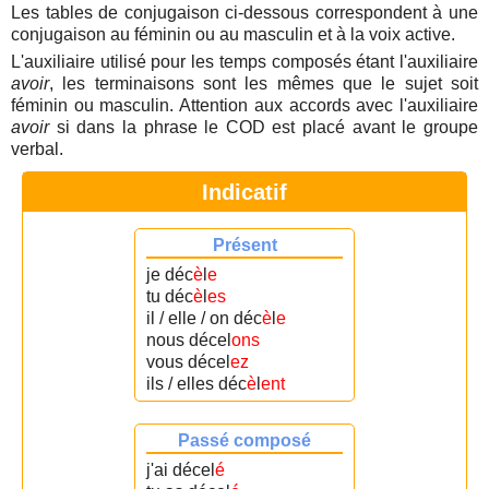
Les tables de conjugaison ci-dessous correspondent à une
conjugaison au féminin ou au masculin et à la voix active.
L'auxiliaire utilisé pour les temps composés étant l'auxiliaire
avoir
, les terminaisons sont les mêmes que le sujet soit
féminin ou masculin. Attention aux accords avec l'auxiliaire
avoir
si dans la phrase le COD est placé avant le groupe
verbal.
Indicatif
Présent
je déc
è
l
e
tu déc
è
l
es
il / elle / on déc
è
l
e
nous décel
ons
vous décel
ez
ils / elles déc
è
l
ent
Passé composé
j'ai décel
é