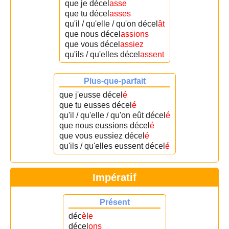
que je décel
asse
que tu décel
asses
qu'il / qu'elle / qu'on décel
ât
que nous décel
assions
que vous décel
assiez
qu'ils / qu'elles décel
assent
Plus-que-parfait
que j'eusse décel
é
que tu eusses décel
é
qu'il / qu'elle / qu'on eût décel
é
que nous eussions décel
é
que vous eussiez décel
é
qu'ils / qu'elles eussent décel
é
Impératif
Présent
déc
è
l
e
décel
ons