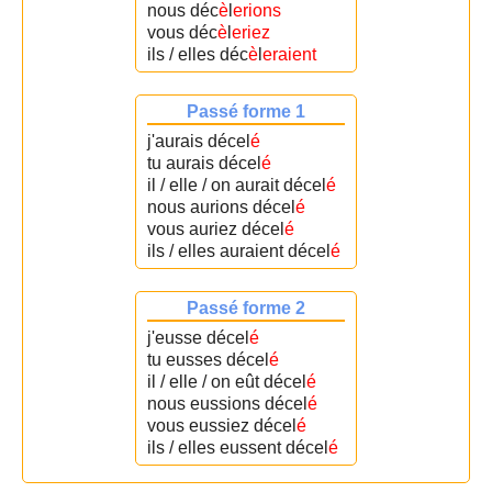
nous déc
è
l
erions
vous déc
è
l
eriez
ils / elles déc
è
l
eraient
Passé forme 1
j'aurais décel
é
tu aurais décel
é
il / elle / on aurait décel
é
nous aurions décel
é
vous auriez décel
é
ils / elles auraient décel
é
Passé forme 2
j'eusse décel
é
tu eusses décel
é
il / elle / on eût décel
é
nous eussions décel
é
vous eussiez décel
é
ils / elles eussent décel
é