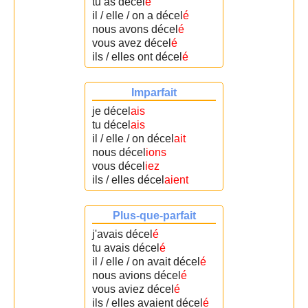
tu as décel
é
il / elle / on a décel
é
nous avons décel
é
vous avez décel
é
ils / elles ont décel
é
Imparfait
je décel
ais
tu décel
ais
il / elle / on décel
ait
nous décel
ions
vous décel
iez
ils / elles décel
aient
Plus-que-parfait
j'avais décel
é
tu avais décel
é
il / elle / on avait décel
é
nous avions décel
é
vous aviez décel
é
ils / elles avaient décel
é