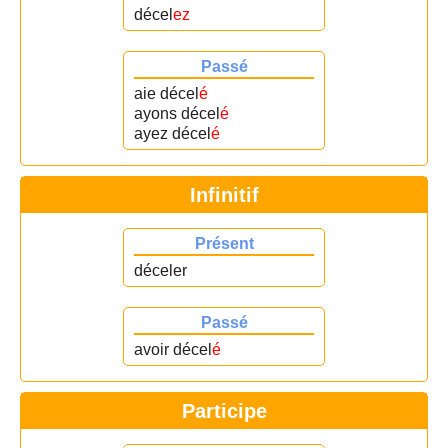
décel
ez
Passé
aie décel
é
ayons décel
é
ayez décel
é
Infinitif
Présent
déceler
Passé
avoir décel
é
Participe