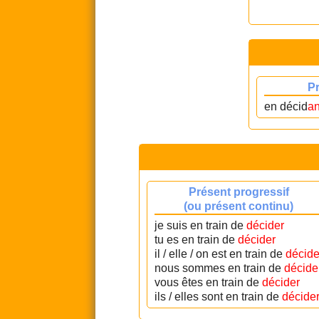
P
en décid
an
Présent progressif
(ou présent continu)
je suis en train de
décider
tu es en train de
décider
il / elle / on est en train de
décide
nous sommes en train de
décide
vous êtes en train de
décider
ils / elles sont en train de
décide