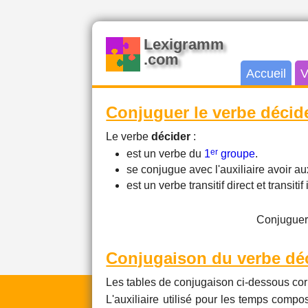
Lexigramm
.com
Accueil
V
Conjuguer le verbe décid
Le verbe
décider
:
er
est un verbe du
1
groupe
.
se conjugue avec l'auxiliaire avoir 
est un verbe transitif direct et transitif 
Conjuguer
Conjugaison du verbe dé
Les tables de conjugaison ci-dessous cor
L'auxiliaire utilisé pour les temps compos