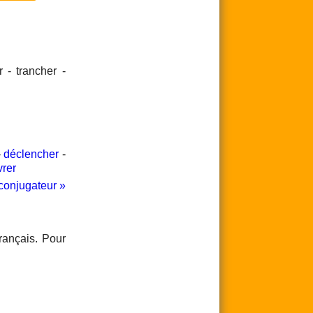
r - trancher -
-
déclencher
-
vrer
conjugateur »
rançais. Pour