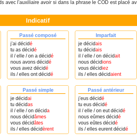
s avec l'auxiliaire
avoir
si dans la phrase le COD est placé av
Indicatif
Passé composé
Imparfait
j'ai décid
é
je décid
ais
tu as décid
é
tu décid
ais
il / elle / on a décid
é
il / elle / on décid
ait
nous avons décid
é
nous décid
ions
vous avez décid
é
vous décid
iez
ils / elles ont décid
é
ils / elles décid
aient
Passé simple
Passé antérieur
je décid
ai
j'eus décid
é
tu décid
as
tu eus décid
é
il / elle / on décid
a
il / elle / on eut décid
é
nous décid
âmes
nous eûmes décid
é
vous décid
âtes
vous eûtes décid
é
ils / elles décid
èrent
ils / elles eurent décid
é