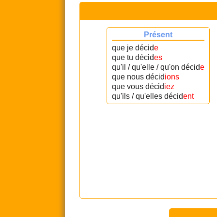
Présent
que je décid
e
que tu décid
es
qu'il / qu'elle / qu'on décid
e
que nous décid
ions
que vous décid
iez
qu'ils / qu'elles décid
ent