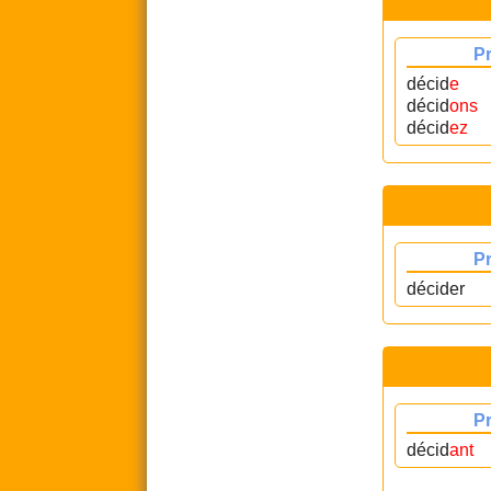
P
décid
e
décid
ons
décid
ez
P
décider
P
décid
ant