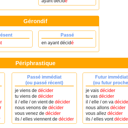
ayant décid
é
Gérondif
résent
Passé
t
en ayant décid
é
Périphrastique
Passé immédiat
Futur immédiat
(ou passé récent)
(ou futur proche
je viens de
décider
je vais
décider
tu viens de
décider
tu vas
décider
r
il / elle / on vient de
décider
il / elle / on va
décide
r
nous venons de
décider
nous allons
décider
vous venez de
décider
vous allez
décider
r
ils / elles viennent de
décider
ils / elles vont
décide