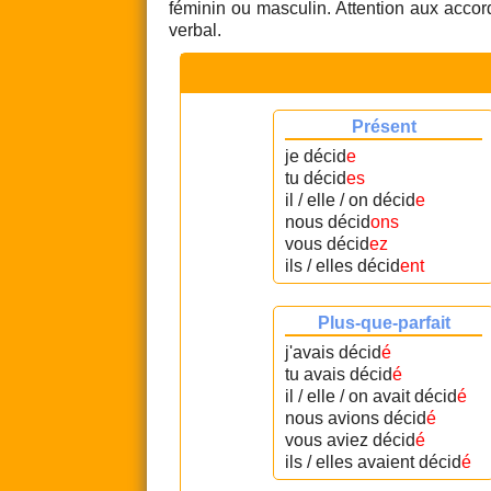
féminin ou masculin. Attention aux accord
verbal.
Présent
je décid
e
tu décid
es
il / elle / on décid
e
nous décid
ons
vous décid
ez
ils / elles décid
ent
Plus-que-parfait
j'avais décid
é
tu avais décid
é
il / elle / on avait décid
é
nous avions décid
é
vous aviez décid
é
ils / elles avaient décid
é