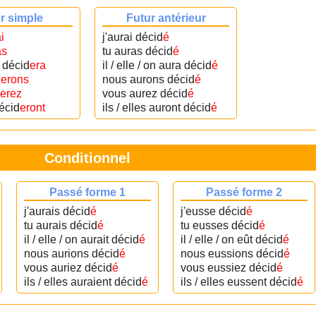
r simple
Futur antérieur
i
j'aurai décid
é
as
tu auras décid
é
on décid
era
il / elle / on aura décid
é
d
erons
nous aurons décid
é
erez
vous aurez décid
é
décid
eront
ils / elles auront décid
é
Conditionnel
Passé forme 1
Passé forme 2
j'aurais décid
é
j'eusse décid
é
tu aurais décid
é
tu eusses décid
é
il / elle / on aurait décid
é
il / elle / on eût décid
é
nous aurions décid
é
nous eussions décid
é
vous auriez décid
é
vous eussiez décid
é
ils / elles auraient décid
é
ils / elles eussent décid
é