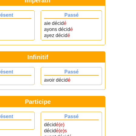
Impératif
résent
Passé
aie décid
é
ayons décid
é
ayez décid
é
Infinitif
résent
Passé
avoir décid
é
Participe
résent
Passé
décid
é(e)
décid
é(e)s