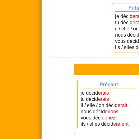
Futu
je décid
era
tu décid
er
il / elle / 
nous déci
vous décid
ils / elles 
Présent
je décid
erais
tu décid
erais
il / elle / on décid
erait
nous décid
erions
vous décid
eriez
ils / elles décid
eraient