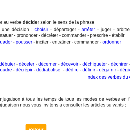
er au verbe
décider
selon le sens de la phrase :
 une décision :
choisir
- départager -
arrêter
- juger - arbitre
- statuer - prononcer - décréter - commander - prescrire - établir
suader
-
pousser
- inciter - entraîner - commander -
ordonner
débuter
-
déceler
-
décerner
-
décevoir
-
déchiqueter
-
déchirer
oudre
-
décrépir
-
dédiaboliser
-
dédire
-
définir
-
dégarnir
-
dégi
Index des verbes du 
njugaison à tous les temps de tous les modes de verbes en f
njugaison nous vous invitons à consulter les articles suivants :
Retour