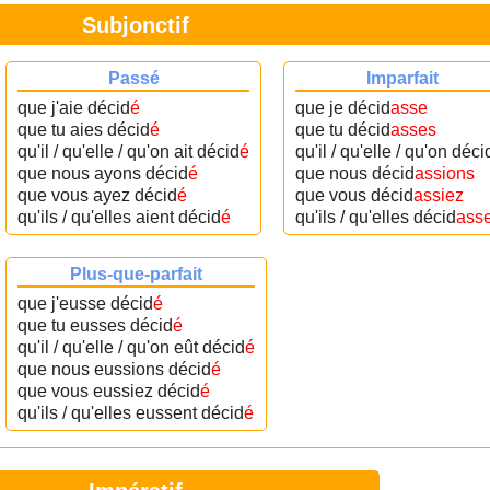
Subjonctif
Passé
Imparfait
que j'aie décid
é
que je décid
asse
que tu aies décid
é
que tu décid
asses
qu'il / qu'elle / qu'on ait décid
é
qu'il / qu'elle / qu'on déci
que nous ayons décid
é
que nous décid
assions
que vous ayez décid
é
que vous décid
assiez
qu'ils / qu'elles aient décid
é
qu'ils / qu'elles décid
ass
Plus-que-parfait
que j'eusse décid
é
que tu eusses décid
é
qu'il / qu'elle / qu'on eût décid
é
que nous eussions décid
é
que vous eussiez décid
é
qu'ils / qu'elles eussent décid
é