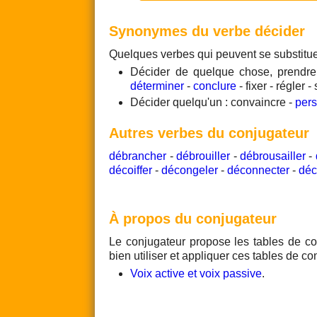
Synonymes du verbe décider
Quelques verbes qui peuvent se substitu
Décider de quelque chose, prendre
déterminer
-
conclure
- fixer - régler 
Décider quelqu'un : convaincre -
per
Autres verbes du conjugateur
débrancher
-
débrouiller
-
débrousailler
-
décoiffer
-
décongeler
-
déconnecter
-
déc
À propos du conjugateur
Le conjugateur propose les tables de co
bien utiliser et appliquer ces tables de co
Voix active et voix passive
.