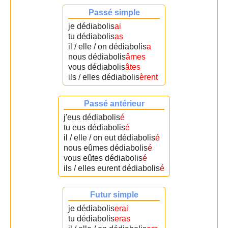
Passé simple
je dédiabolis
ai
tu dédiabolis
as
il / elle / on dédiabolis
a
nous dédiabolis
âmes
vous dédiabolis
âtes
ils / elles dédiabolis
èrent
Passé antérieur
j'eus dédiabolis
é
tu eus dédiabolis
é
il / elle / on eut dédiabolis
é
nous eûmes dédiabolis
é
vous eûtes dédiabolis
é
ils / elles eurent dédiabolis
é
Futur simple
je dédiabolis
erai
tu dédiabolis
eras