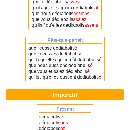
que tu dédiabolis
asses
qu'il / qu'elle / qu'on dédiabolis
ât
que nous dédiabolis
assions
que vous dédiabolis
assiez
qu'ils / qu'elles dédiabolis
assent
Plus-que-parfait
que j'eusse dédiabolis
é
que tu eusses dédiabolis
é
qu'il / qu'elle / qu'on eût dédiabolis
é
que nous eussions dédiabolis
é
que vous eussiez dédiabolis
é
qu'ils / qu'elles eussent dédiabolis
é
Impératif
Présent
dédiabolis
e
dédiabolis
ons
dédiabolis
ez