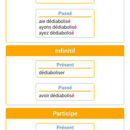
Passé
aie dédiabolis
é
ayons dédiabolis
é
ayez dédiabolis
é
Infinitif
Présent
dédiaboliser
Passé
avoir dédiabolis
é
Participe
Présent