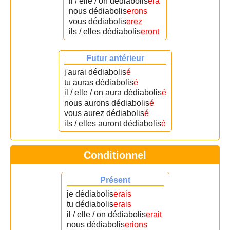
il / elle / on dédiabolis
era
nous dédiabolis
erons
vous dédiabolis
erez
ils / elles dédiabolis
eront
Futur antérieur
j'aurai dédiabolis
é
tu auras dédiabolis
é
il / elle / on aura dédiabolis
é
nous aurons dédiabolis
é
vous aurez dédiabolis
é
ils / elles auront dédiabolis
é
Conditionnel
Présent
je dédiabolis
erais
tu dédiabolis
erais
il / elle / on dédiabolis
erait
nous dédiabolis
erions