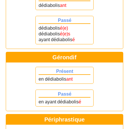
dédiabolis
ant
Passé
dédiabolis
é(e)
dédiabolis
é(e)s
ayant dédiabolis
é
Gérondif
Présent
en dédiabolis
ant
Passé
en ayant dédiabolis
é
Périphrastique