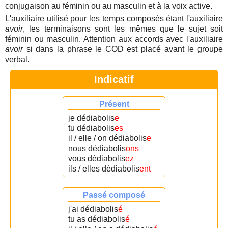
conjugaison au féminin ou au masculin et à la voix active.
L'auxiliaire utilisé pour les temps composés étant l'auxiliaire
avoir
, les terminaisons sont les mêmes que le sujet soit
féminin ou masculin. Attention aux accords avec l'auxiliaire
avoir
si dans la phrase le COD est placé avant le groupe
verbal.
Indicatif
Présent
je dédiabolis
e
tu dédiabolis
es
il / elle / on dédiabolis
e
nous dédiabolis
ons
vous dédiabolis
ez
ils / elles dédiabolis
ent
Passé composé
j'ai dédiabolis
é
tu as dédiabolis
é