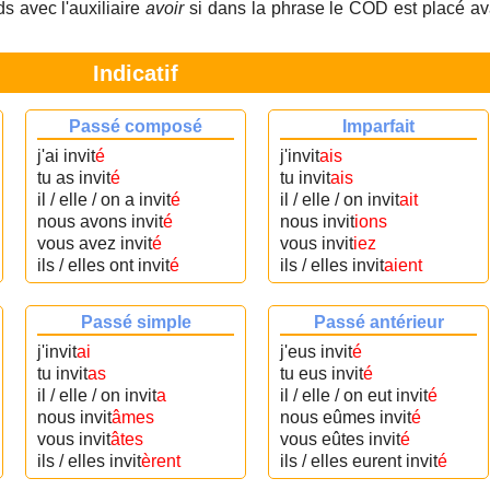
s avec l'auxiliaire
avoir
si dans la phrase le COD est placé av
Indicatif
Passé composé
Imparfait
j'ai invit
é
j'invit
ais
tu as invit
é
tu invit
ais
il / elle / on a invit
é
il / elle / on invit
ait
nous avons invit
é
nous invit
ions
vous avez invit
é
vous invit
iez
ils / elles ont invit
é
ils / elles invit
aient
Passé simple
Passé antérieur
j'invit
ai
j'eus invit
é
tu invit
as
tu eus invit
é
il / elle / on invit
a
il / elle / on eut invit
é
nous invit
âmes
nous eûmes invit
é
vous invit
âtes
vous eûtes invit
é
ils / elles invit
èrent
ils / elles eurent invit
é