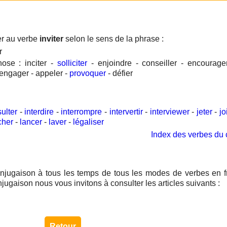
er au verbe
inviter
selon le sens de la phrase :
r
hose : inciter -
solliciter
- enjoindre - conseiller - encourag
engager - appeler -
provoquer
- défier
sulter
-
interdire
-
interrompre
-
intervertir
-
interviewer
-
jeter
-
jo
cher
-
lancer
-
laver
-
légaliser
Index des verbes du 
njugaison à tous les temps de tous les modes de verbes en f
njugaison nous vous invitons à consulter les articles suivants :
Retour