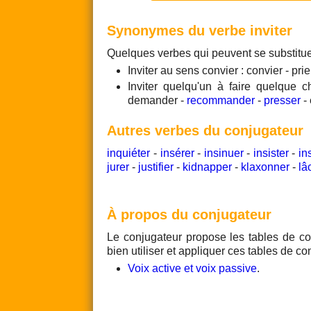
Synonymes du verbe inviter
Quelques verbes qui peuvent se substitu
Inviter au sens convier : convier - prie
Inviter quelqu'un à faire quelque c
demander -
recommander
-
presser
- 
Autres verbes du conjugateur
inquiéter
-
insérer
-
insinuer
-
insister
-
in
jurer
-
justifier
-
kidnapper
-
klaxonner
-
lâ
À propos du conjugateur
Le conjugateur propose les tables de co
bien utiliser et appliquer ces tables de co
Voix active et voix passive
.