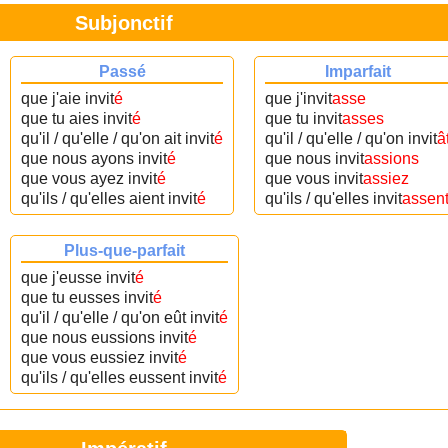
Subjonctif
Passé
Imparfait
que j'aie invit
é
que j'invit
asse
que tu aies invit
é
que tu invit
asses
qu'il / qu'elle / qu'on ait invit
é
qu'il / qu'elle / qu'on invit
â
que nous ayons invit
é
que nous invit
assions
que vous ayez invit
é
que vous invit
assiez
qu'ils / qu'elles aient invit
é
qu'ils / qu'elles invit
assen
Plus-que-parfait
que j'eusse invit
é
que tu eusses invit
é
qu'il / qu'elle / qu'on eût invit
é
que nous eussions invit
é
que vous eussiez invit
é
qu'ils / qu'elles eussent invit
é