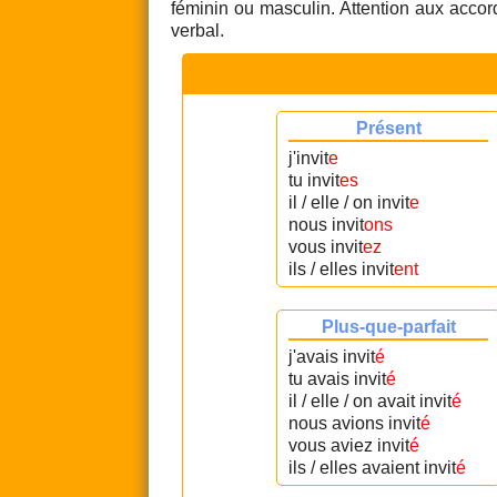
féminin ou masculin. Attention aux accord
verbal.
Présent
j'invit
e
tu invit
es
il / elle / on invit
e
nous invit
ons
vous invit
ez
ils / elles invit
ent
Plus-que-parfait
j'avais invit
é
tu avais invit
é
il / elle / on avait invit
é
nous avions invit
é
vous aviez invit
é
ils / elles avaient invit
é