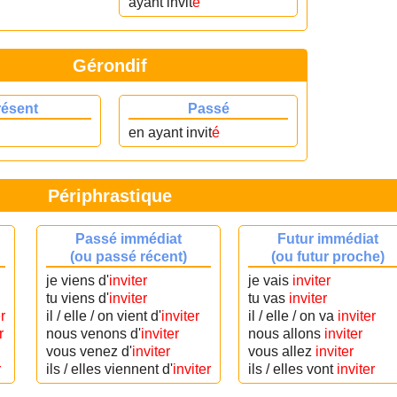
ayant invit
é
Gérondif
résent
Passé
en ayant invit
é
Périphrastique
Passé immédiat
Futur immédiat
(ou passé récent)
(ou futur proche)
je viens d'
inviter
je vais
inviter
tu viens d'
inviter
tu vas
inviter
r
il / elle / on vient d'
inviter
il / elle / on va
inviter
r
nous venons d'
inviter
nous allons
inviter
vous venez d'
inviter
vous allez
inviter
r
ils / elles viennent d'
inviter
ils / elles vont
inviter