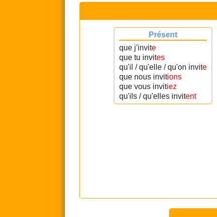
Présent
que j'invit
e
que tu invit
es
qu'il / qu'elle / qu'on invit
e
que nous invit
ions
que vous invit
iez
qu'ils / qu'elles invit
ent