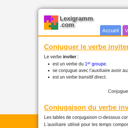
Lexigramm
.com
Accueil
V
Conjuguer le verbe invite
Le verbe
inviter
:
er
est un verbe du
1
groupe
.
se conjugue avec l'auxiliaire avoir 
est un verbe transitif direct.
Conjuguer
Conjugaison du verbe inv
Les tables de conjugaison ci-dessous cor
L'auxiliaire utilisé pour les temps compos