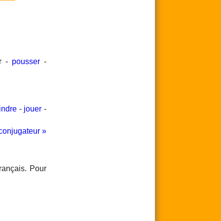
er -
pousser
-
indre
-
jouer
-
conjugateur »
rançais. Pour