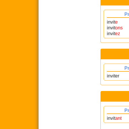
P
invit
e
invit
ons
invit
ez
P
inviter
P
invit
ant