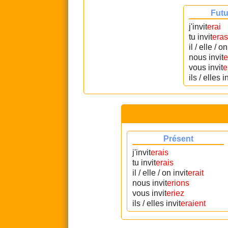
Futu
j'invit
erai
tu invit
eras
il / elle / on
nous invit
e
vous invit
e
ils / elles i
Présent
j'invit
erais
tu invit
erais
il / elle / on invit
erait
nous invit
erions
vous invit
eriez
ils / elles invit
eraient