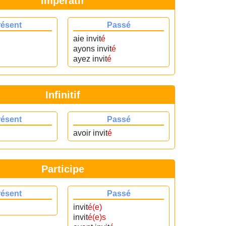
Impératif
résent
Passé
aie invit
é
ayons invit
é
ayez invit
é
Infinitif
résent
Passé
avoir invit
é
Participe
résent
Passé
invit
é(e)
invit
é(e)s