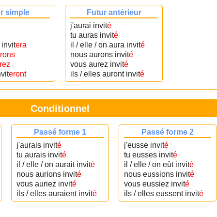
r simple
Futur antérieur
j'aurai invit
é
tu auras invit
é
 invit
era
il / elle / on aura invit
é
rons
nous aurons invit
é
rez
vous aurez invit
é
nvit
eront
ils / elles auront invit
é
Conditionnel
Passé forme 1
Passé forme 2
j'aurais invit
é
j'eusse invit
é
tu aurais invit
é
tu eusses invit
é
il / elle / on aurait invit
é
il / elle / on eût invit
é
nous aurions invit
é
nous eussions invit
é
vous auriez invit
é
vous eussiez invit
é
ils / elles auraient invit
é
ils / elles eussent invit
é