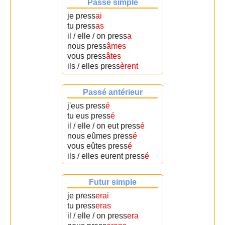
Passé simple
je press
ai
tu press
as
il / elle / on press
a
nous press
âmes
vous press
âtes
ils / elles press
èrent
Passé antérieur
j'eus press
é
tu eus press
é
il / elle / on eut press
é
nous eûmes press
é
vous eûtes press
é
ils / elles eurent press
é
Futur simple
je press
erai
tu press
eras
il / elle / on press
era