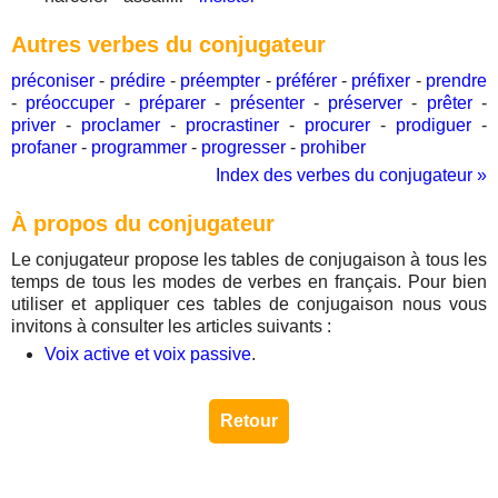
Autres verbes du conjugateur
préconiser
-
prédire
-
préempter
-
préférer
-
préfixer
-
prendre
-
préoccuper
-
préparer
-
présenter
-
préserver
-
prêter
-
priver
-
proclamer
-
procrastiner
-
procurer
-
prodiguer
-
profaner
-
programmer
-
progresser
-
prohiber
Index des verbes du conjugateur »
À propos du conjugateur
Le conjugateur propose les tables de conjugaison à tous les
temps de tous les modes de verbes en français. Pour bien
utiliser et appliquer ces tables de conjugaison nous vous
invitons à consulter les articles suivants :
Voix active et voix passive
.
Retour
Copyright © 2026
lexigramm.com
|
Mentions légales
|
Contact