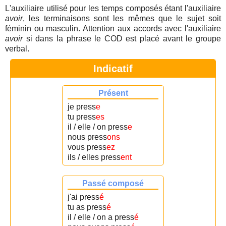
L'auxiliaire utilisé pour les temps composés étant l'auxiliaire
avoir
, les terminaisons sont les mêmes que le sujet soit
féminin ou masculin. Attention aux accords avec l'auxiliaire
avoir
si dans la phrase le COD est placé avant le groupe
verbal.
Indicatif
Présent
je press
e
tu press
es
il / elle / on press
e
nous press
ons
vous press
ez
ils / elles press
ent
Passé composé
j'ai press
é
tu as press
é
il / elle / on a press
é