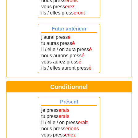
nous press
erons
vous press
erez
ils / elles press
eront
Futur antérieur
j'aurai press
é
tu auras press
é
il / elle / on aura press
é
nous aurons press
é
vous aurez press
é
ils / elles auront press
é
Conditionnel
Présent
je press
erais
tu press
erais
il / elle / on press
erait
nous press
erions
vous press
eriez