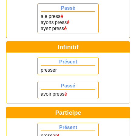
Passé
aie press
é
ayons press
é
ayez press
é
Infinitif
Présent
presser
Passé
avoir press
é
Participe
Présent
press
ant