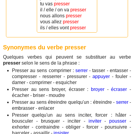
tu vas
presser
il / elle / on va
presser
nous allons
presser
vous allez
presser
ils / elles vont
presser
Synonymes du verbe presser
Quelques verbes qui peuvent se substituer au verbe
presser
selon le sens de la phrase :
Presser au sens comprimer :
serrer
- tasser - entasser -
compresser - resserrer - pressurer -
appuyer
- fouler -
damer - comprimer - esquicher
Presser au sens broyer, écraser :
broyer
-
écraser
-
écacher - briser - moudre
Presser au sens étreindre quelqu'un : étreindre -
serrer
-
embrasser - enlacer
Presser quelqu'un au sens inciter, forcer : hâter -
bousculer - brusquer - inciter -
inviter
-
pousser
-
exhorter - contraindre - obliger - forcer - poursuivre -
harceler - assaillir -
insister