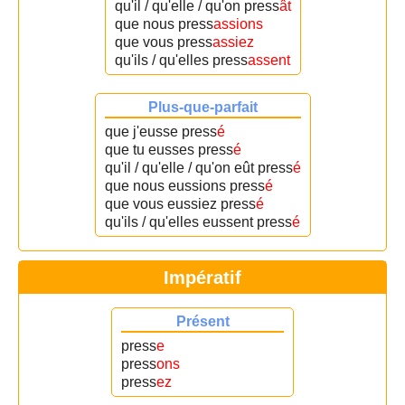
qu'il / qu'elle / qu'on press
ât
que nous press
assions
que vous press
assiez
qu'ils / qu'elles press
assent
Plus-que-parfait
que j'eusse press
é
que tu eusses press
é
qu'il / qu'elle / qu'on eût press
é
que nous eussions press
é
que vous eussiez press
é
qu'ils / qu'elles eussent press
é
Impératif
Présent
press
e
press
ons
press
ez