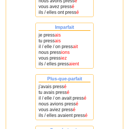
nous avons press
é
vous avez press
é
ils / elles ont press
é
Imparfait
je press
ais
tu press
ais
il / elle / on press
ait
nous press
ions
vous press
iez
ils / elles press
aient
Plus-que-parfait
j'avais press
é
tu avais press
é
il / elle / on avait press
é
nous avions press
é
vous aviez press
é
ils / elles avaient press
é