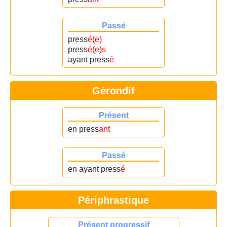
Passé
press
é(e)
press
é(e)s
ayant press
é
Gérondif
Présent
en press
ant
Passé
en ayant press
é
Périphrastique
Présent progressif