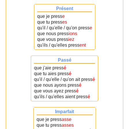
Présent
que je press
e
que tu press
es
qu'il / qu'elle / qu'on press
e
que nous press
ions
que vous press
iez
qu'ils / qu'elles press
ent
Passé
que j'aie press
é
que tu aies press
é
qu'il / qu'elle / qu'on ait press
é
que nous ayons press
é
que vous ayez press
é
qu'ils / qu'elles aient press
é
Imparfait
que je press
asse
que tu press
asses