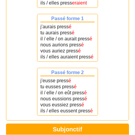
ils / elles press
eraient
Passé forme 1
j'aurais press
é
tu aurais press
é
il / elle / on aurait press
é
nous aurions press
é
vous auriez press
é
ils / elles auraient press
é
Passé forme 2
j'eusse press
é
tu eusses press
é
il / elle / on eût press
é
nous eussions press
é
vous eussiez press
é
ils / elles eussent press
é
Subjonctif