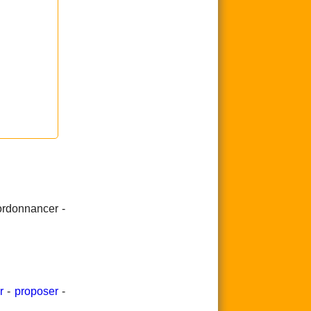
 ordonnancer -
r
-
proposer
-