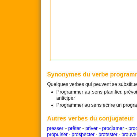
Synonymes du verbe program
Quelques verbes qui peuvent se substitu
Programmer au sens planifier, prévoi
anticiper
Programmer au sens écrire un program
Autres verbes du conjugateur
presser
-
prêter
-
priver
-
proclamer
-
pro
propulser
-
prospecter
-
protester
-
prouve