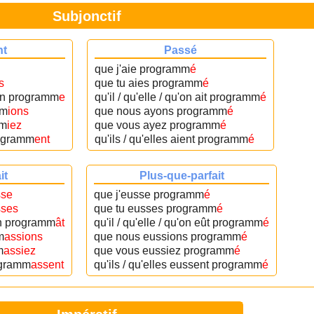
Subjonctif
nt
Passé
que j'aie programm
é
s
que tu aies programm
é
u'on programm
e
qu'il / qu'elle / qu'on ait programm
é
mm
ions
que nous ayons programm
é
mm
iez
que vous ayez programm
é
programm
ent
qu'ils / qu'elles aient programm
é
it
Plus-que-parfait
sse
que j'eusse programm
é
sses
que tu eusses programm
é
'on programm
ât
qu'il / qu'elle / qu'on eût programm
é
m
assions
que nous eussions programm
é
m
assiez
que vous eussiez programm
é
rogramm
assent
qu'ils / qu'elles eussent programm
é