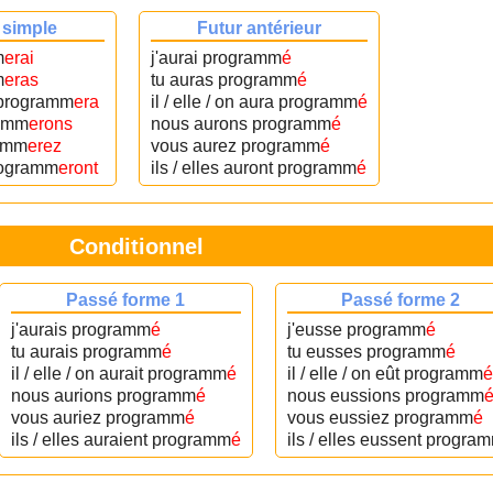
 simple
Futur antérieur
m
erai
j'aurai programm
é
m
eras
tu auras programm
é
on programm
era
il / elle / on aura programm
é
amm
erons
nous aurons programm
é
amm
erez
vous aurez programm
é
programm
eront
ils / elles auront programm
é
Conditionnel
Passé forme 1
Passé forme 2
j'aurais programm
é
j'eusse programm
é
tu aurais programm
é
tu eusses programm
é
il / elle / on aurait programm
é
il / elle / on eût programm
é
nous aurions programm
é
nous eussions programm
vous auriez programm
é
vous eussiez programm
é
ils / elles auraient programm
é
ils / elles eussent progra