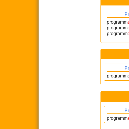
P
programm
programm
programm
P
programm
P
programm