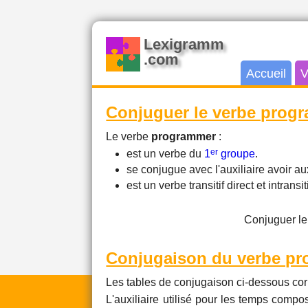
Lexigramm
.com
Accueil
V
Conjuguer le verbe prog
Le verbe
programmer
:
er
est un verbe du
1
groupe
.
se conjugue avec l'auxiliaire avoir 
est un verbe transitif direct et intransiti
Conjuguer le
Conjugaison du verbe p
Les tables de conjugaison ci-dessous cor
L'auxiliaire utilisé pour les temps compos