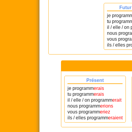
Futur
je program
tu program
il / elle / 
nous progr
vous progr
ils / elles 
Présent
je programm
erais
tu programm
erais
il / elle / on programm
erait
nous programm
erions
vous programm
eriez
ils / elles programm
eraient