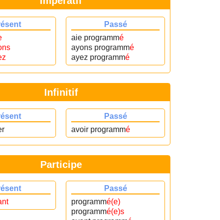
Impératif
résent
Passé
e
aie programm
é
ons
ayons programm
é
ez
ayez programm
é
Infinitif
résent
Passé
er
avoir programm
é
Participe
résent
Passé
ant
programm
é(e)
programm
é(e)s