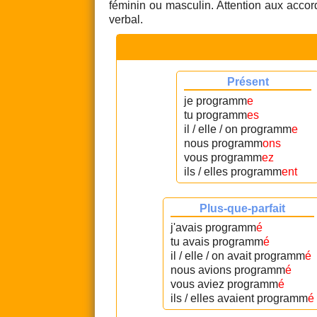
féminin ou masculin. Attention aux accord
verbal.
Présent
je programm
e
tu programm
es
il / elle / on programm
e
nous programm
ons
vous programm
ez
ils / elles programm
ent
Plus-que-parfait
j'avais programm
é
tu avais programm
é
il / elle / on avait programm
é
nous avions programm
é
vous aviez programm
é
ils / elles avaient programm
é