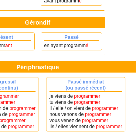
ayant programm
é
Gérondif
résent
Passé
mm
ant
en ayant programm
é
Périphrastique
gressif
Passé immédiat
continu)
(ou passé récent)
ogrammer
je viens de
programmer
rammer
tu viens de
programmer
in de
programmer
il / elle / on vient de
programmer
n de
programmer
nous venons de
programmer
programmer
vous venez de
programmer
n de
programmer
ils / elles viennent de
programmer