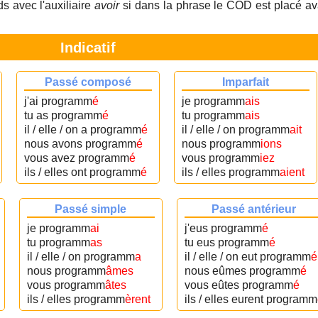
s avec l'auxiliaire
avoir
si dans la phrase le COD est placé av
Indicatif
Passé composé
Imparfait
j'ai programm
é
je programm
ais
tu as programm
é
tu programm
ais
il / elle / on a programm
é
il / elle / on programm
ait
nous avons programm
é
nous programm
ions
vous avez programm
é
vous programm
iez
ils / elles ont programm
é
ils / elles programm
aient
Passé simple
Passé antérieur
je programm
ai
j'eus programm
é
tu programm
as
tu eus programm
é
il / elle / on programm
a
il / elle / on eut programm
é
nous programm
âmes
nous eûmes programm
é
vous programm
âtes
vous eûtes programm
é
ils / elles programm
èrent
ils / elles eurent programm