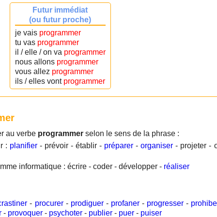
Futur immédiat
(ou futur proche)
je vais
programmer
tu vas
programmer
il / elle / on va
programmer
nous allons
programmer
vous allez
programmer
ils / elles vont
programmer
mer
er au verbe
programmer
selon le sens de la phrase :
r :
planifier
- prévoir - établir -
préparer
-
organiser
- projeter -
me informatique : écrire - coder - développer -
réaliser
crastiner
-
procurer
-
prodiguer
-
profaner
-
progresser
-
prohibe
r
-
provoquer
-
psychoter
-
publier
-
puer
-
puiser