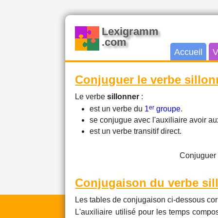
Lexigramm
.com
Accueil
V
Conjuguer le verbe sillon
Le verbe
sillonner
:
er
est un verbe du
1
groupe
.
se conjugue avec l'auxiliaire avoir 
est un verbe transitif direct.
Conjuguer 
Conjugaison du verbe sil
Les tables de conjugaison ci-dessous cor
L'auxiliaire utilisé pour les temps compos