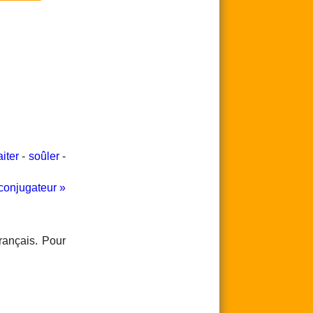
iter
-
soûler
-
conjugateur »
rançais. Pour