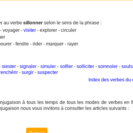
er au verbe
sillonner
selon le sens de la phrase :
 - voyager -
visiter
- explorer - circuler
uer
ourer - fendre - rider - marquer - rayer
-
siester
-
signaler
-
simuler
-
solfier
-
solliciter
-
somnoler
-
souha
renchérir
-
surgir
-
suspecter
Index des verbes du 
njugaison à tous les temps de tous les modes de verbes en f
njugaison nous vous invitons à consulter les articles suivants :