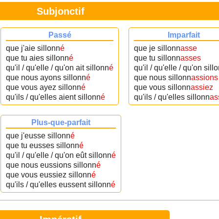
Subjonctif
Passé
Imparfait
que j'aie sillonn
é
que je sillonn
asse
que tu aies sillonn
é
que tu sillonn
asses
qu'il / qu'elle / qu'on ait sillonn
é
qu'il / qu'elle / qu'on sill
que nous ayons sillonn
é
que nous sillonn
assions
que vous ayez sillonn
é
que vous sillonn
assiez
qu'ils / qu'elles aient sillonn
é
qu'ils / qu'elles sillonn
as
Plus-que-parfait
que j'eusse sillonn
é
que tu eusses sillonn
é
qu'il / qu'elle / qu'on eût sillonn
é
que nous eussions sillonn
é
que vous eussiez sillonn
é
qu'ils / qu'elles eussent sillonn
é