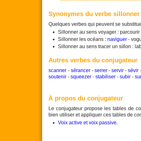
Synonymes du verbe sillonner
Quelques verbes qui peuvent se substitu
Sillonner au sens voyager : parcourir
Sillonner les océans :
naviguer
- vog
Sillonner au sens tracer un sillon : lab
Autres verbes du conjugateur
scanner
-
sérancer
-
serrer
-
servir
-
sévir
soutenir
-
squeezer
-
stabiliser
-
subir
-
su
À propos du conjugateur
Le conjugateur propose les tables de co
bien utiliser et appliquer ces tables de co
Voix active et voix passive
.