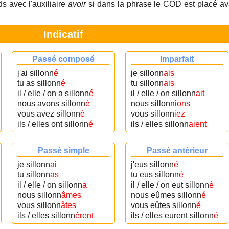
s avec l'auxiliaire
avoir
si dans la phrase le COD est placé av
Indicatif
Passé composé
Imparfait
j'ai sillonn
é
je sillonn
ais
tu as sillonn
é
tu sillonn
ais
il / elle / on a sillonn
é
il / elle / on sillonn
ait
nous avons sillonn
é
nous sillonn
ions
vous avez sillonn
é
vous sillonn
iez
ils / elles ont sillonn
é
ils / elles sillonn
aient
Passé simple
Passé antérieur
je sillonn
ai
j'eus sillonn
é
tu sillonn
as
tu eus sillonn
é
il / elle / on sillonn
a
il / elle / on eut sillonn
é
nous sillonn
âmes
nous eûmes sillonn
é
vous sillonn
âtes
vous eûtes sillonn
é
ils / elles sillonn
èrent
ils / elles eurent sillonn
é