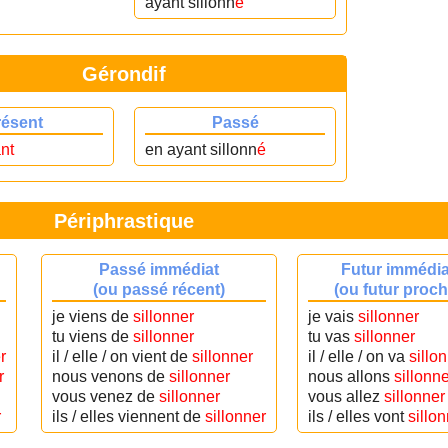
ayant sillonn
é
Gérondif
résent
Passé
nt
en ayant sillonn
é
Périphrastique
Passé immédiat
Futur immédia
(ou passé récent)
(ou futur proch
je viens de
sillonner
je vais
sillonner
tu viens de
sillonner
tu vas
sillonner
r
il / elle / on vient de
sillonner
il / elle / on va
sillo
r
nous venons de
sillonner
nous allons
sillonne
vous venez de
sillonner
vous allez
sillonner
r
ils / elles viennent de
sillonner
ils / elles vont
sillo