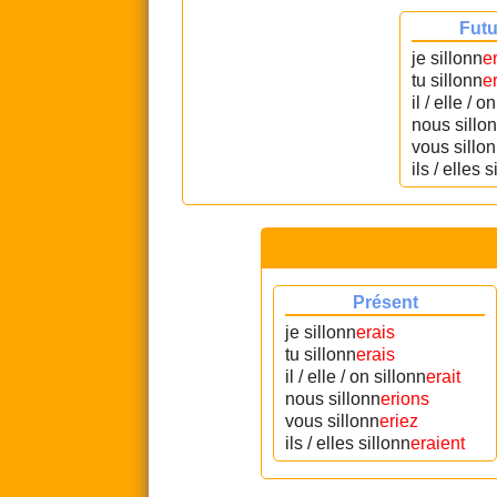
Futu
je sillonn
e
tu sillonn
e
il / elle / o
nous sillo
vous sillo
ils / elles 
Présent
je sillonn
erais
tu sillonn
erais
il / elle / on sillonn
erait
nous sillonn
erions
vous sillonn
eriez
ils / elles sillonn
eraient