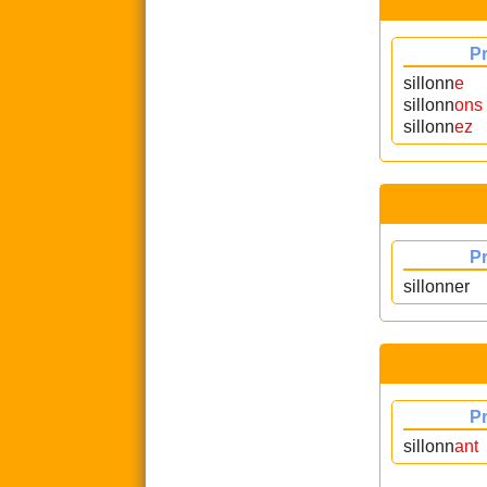
P
sillonn
e
sillonn
ons
sillonn
ez
P
sillonner
P
sillonn
ant