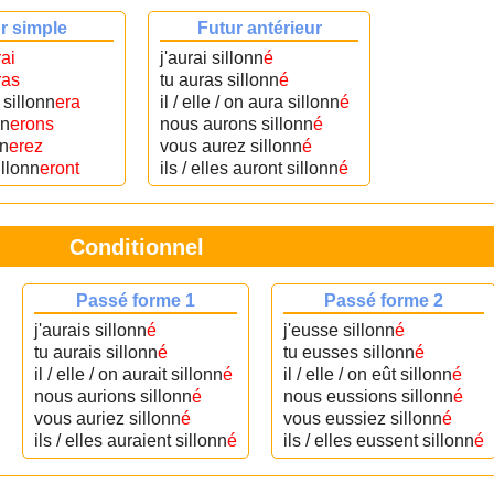
r simple
Futur antérieur
rai
j'aurai sillonn
é
ras
tu auras sillonn
é
n sillonn
era
il / elle / on aura sillonn
é
nn
erons
nous aurons sillonn
é
nn
erez
vous aurez sillonn
é
sillonn
eront
ils / elles auront sillonn
é
Conditionnel
Passé forme 1
Passé forme 2
j'aurais sillonn
é
j'eusse sillonn
é
tu aurais sillonn
é
tu eusses sillonn
é
il / elle / on aurait sillonn
é
il / elle / on eût sillonn
é
nous aurions sillonn
é
nous eussions sillonn
é
vous auriez sillonn
é
vous eussiez sillonn
é
ils / elles auraient sillonn
é
ils / elles eussent sillonn
é