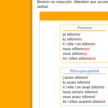
féminin ou masculin. Attention aux accord
verbal.
Présent
je sillonn
e
tu sillonn
es
il / elle / on sillonn
e
nous sillonn
ons
vous sillonn
ez
ils / elles sillonn
ent
Plus-que-parfait
j'avais sillonn
é
tu avais sillonn
é
il / elle / on avait sillonn
é
nous avions sillonn
é
vous aviez sillonn
é
ils / elles avaient sillonn
é