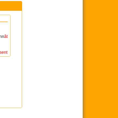
onn
ât
sent