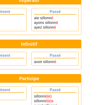
Impératif
résent
Passé
aie sillonn
é
ayons sillonn
é
ayez sillonn
é
Infinitif
résent
Passé
avoir sillonn
é
Participe
résent
Passé
sillonn
é(e)
sillonn
é(e)s