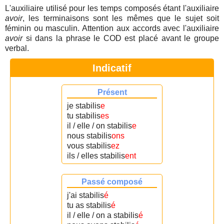
L'auxiliaire utilisé pour les temps composés étant l'auxiliaire
avoir
, les terminaisons sont les mêmes que le sujet soit
féminin ou masculin. Attention aux accords avec l'auxiliaire
avoir
si dans la phrase le COD est placé avant le groupe
verbal.
Indicatif
Présent
je stabilis
e
tu stabilis
es
il / elle / on stabilis
e
nous stabilis
ons
vous stabilis
ez
ils / elles stabilis
ent
Passé composé
j'ai stabilis
é
tu as stabilis
é
il / elle / on a stabilis
é