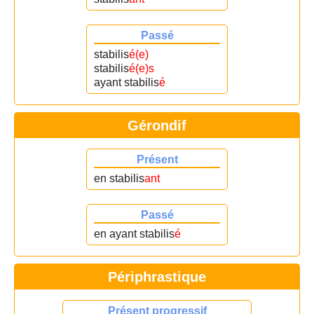
Passé
stabilis
é(e)
stabilis
é(e)s
ayant stabilis
é
Gérondif
Présent
en stabilis
ant
Passé
en ayant stabilis
é
Périphrastique
Présent progressif