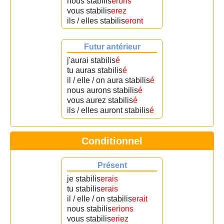
nous stabilis
erons
vous stabilis
erez
ils / elles stabilis
eront
Futur antérieur
j'aurai stabilis
é
tu auras stabilis
é
il / elle / on aura stabilis
é
nous aurons stabilis
é
vous aurez stabilis
é
ils / elles auront stabilis
é
Conditionnel
Présent
je stabilis
erais
tu stabilis
erais
il / elle / on stabilis
erait
nous stabilis
erions
vous stabilis
eriez