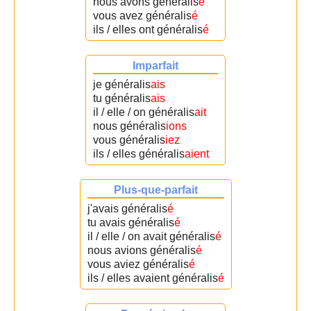
nous avons généralis
é
vous avez généralis
é
ils / elles ont généralis
é
Imparfait
je généralis
ais
tu généralis
ais
il / elle / on généralis
ait
nous généralis
ions
vous généralis
iez
ils / elles généralis
aient
Plus-que-parfait
j'avais généralis
é
tu avais généralis
é
il / elle / on avait généralis
é
nous avions généralis
é
vous aviez généralis
é
ils / elles avaient généralis
é