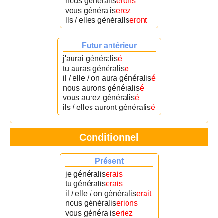
nous généralis
erons
vous généralis
erez
ils / elles généralis
eront
Futur antérieur
j'aurai généralis
é
tu auras généralis
é
il / elle / on aura généralis
é
nous aurons généralis
é
vous aurez généralis
é
ils / elles auront généralis
é
Conditionnel
Présent
je généralis
erais
tu généralis
erais
il / elle / on généralis
erait
nous généralis
erions
vous généralis
eriez