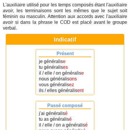
L'auxiliaire utilisé pour les temps composés étant l'auxiliaire
avoir
, les terminaisons sont les mêmes que le sujet soit
féminin ou masculin. Attention aux accords avec l'auxiliaire
avoir
si dans la phrase le COD est placé avant le groupe
verbal.
Indicatif
Présent
je généralis
e
tu généralis
es
il / elle / on généralis
e
nous généralis
ons
vous généralis
ez
ils / elles généralis
ent
Passé composé
j'ai généralis
é
tu as généralis
é
il / elle / on a généralis
é