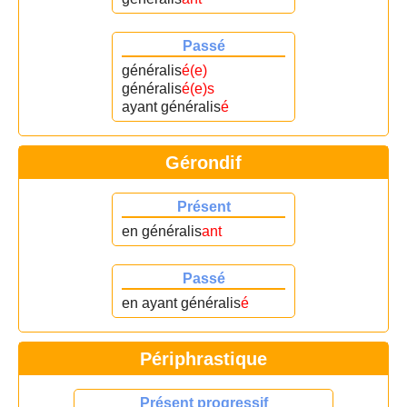
Passé
généralis
é(e)
généralis
é(e)s
ayant généralis
é
Gérondif
Présent
en généralis
ant
Passé
en ayant généralis
é
Périphrastique
Présent progressif