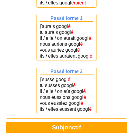
ils / elles googl
eraient
Passé forme 1
j'aurais googl
é
tu aurais googl
é
il / elle / on aurait googl
é
nous aurions googl
é
vous auriez googl
é
ils / elles auraient googl
é
Passé forme 2
j'eusse googl
é
tu eusses googl
é
il / elle / on eût googl
é
nous eussions googl
é
vous eussiez googl
é
ils / elles eussent googl
é
Subjonctif