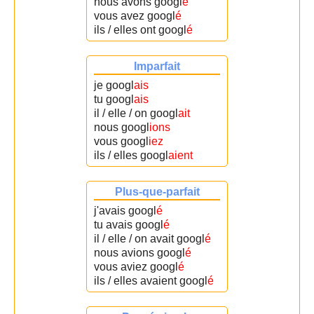
nous avons googl
é
vous avez googl
é
ils / elles ont googl
é
Imparfait
je googl
ais
tu googl
ais
il / elle / on googl
ait
nous googl
ions
vous googl
iez
ils / elles googl
aient
Plus-que-parfait
j'avais googl
é
tu avais googl
é
il / elle / on avait googl
é
nous avions googl
é
vous aviez googl
é
ils / elles avaient googl
é