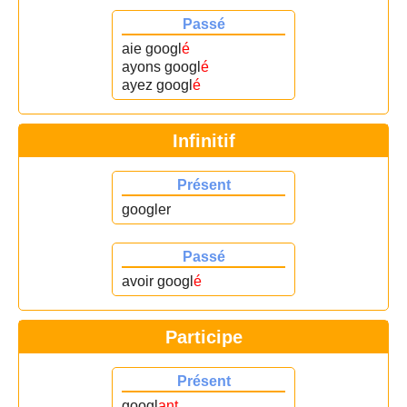
Passé
aie googl
é
ayons googl
é
ayez googl
é
Infinitif
Présent
googler
Passé
avoir googl
é
Participe
Présent
googl
ant