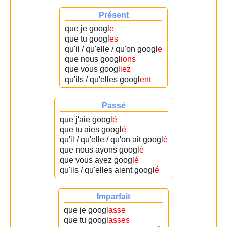
Présent
que je googl
e
que tu googl
es
qu'il / qu'elle / qu'on googl
e
que nous googl
ions
que vous googl
iez
qu'ils / qu'elles googl
ent
Passé
que j'aie googl
é
que tu aies googl
é
qu'il / qu'elle / qu'on ait googl
é
que nous ayons googl
é
que vous ayez googl
é
qu'ils / qu'elles aient googl
é
Imparfait
que je googl
asse
que tu googl
asses