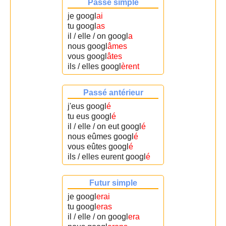
Passé simple
je googl
ai
tu googl
as
il / elle / on googl
a
nous googl
âmes
vous googl
âtes
ils / elles googl
èrent
Passé antérieur
j'eus googl
é
tu eus googl
é
il / elle / on eut googl
é
nous eûmes googl
é
vous eûtes googl
é
ils / elles eurent googl
é
Futur simple
je googl
erai
tu googl
eras
il / elle / on googl
era