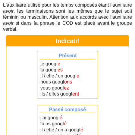
L'auxiliaire utilisé pour les temps composés étant l'auxiliaire
avoir
, les terminaisons sont les mêmes que le sujet soit
féminin ou masculin. Attention aux accords avec l'auxiliaire
avoir
si dans la phrase le COD est placé avant le groupe
verbal.
Indicatif
Présent
je googl
e
tu googl
es
il / elle / on googl
e
nous googl
ons
vous googl
ez
ils / elles googl
ent
Passé composé
j'ai googl
é
tu as googl
é
il / elle / on a googl
é