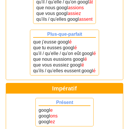
qu'il / qu'elle / qu'on googl
ât
que nous googl
assions
que vous googl
assiez
qu'ils / qu'elles googl
assent
Plus-que-parfait
que j'eusse googl
é
que tu eusses googl
é
qu'il / qu'elle / qu'on eût googl
é
que nous eussions googl
é
que vous eussiez googl
é
qu'ils / qu'elles eussent googl
é
Impératif
Présent
googl
e
googl
ons
googl
ez