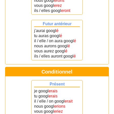
nous googl
erons
vous googl
erez
ils / elles googl
eront
Futur antérieur
j'aurai googl
é
tu auras googl
é
il / elle / on aura googl
é
nous aurons googl
é
vous aurez googl
é
ils / elles auront googl
é
Conditionnel
Présent
je googl
erais
tu googl
erais
il / elle / on googl
erait
nous googl
erions
vous googl
eriez