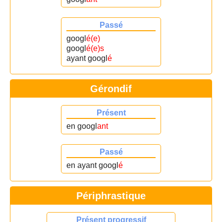
Passé
googl
é(e)
googl
é(e)s
ayant googl
é
Gérondif
Présent
en googl
ant
Passé
en ayant googl
é
Périphrastique
Présent progressif