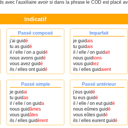
s avec l'auxiliaire
avoir
si dans la phrase le COD est placé av
Indicatif
Passé composé
Imparfait
j'ai guid
é
je guid
ais
tu as guid
é
tu guid
ais
il / elle / on a guid
é
il / elle / on guid
ait
nous avons guid
é
nous guid
ions
vous avez guid
é
vous guid
iez
ils / elles ont guid
é
ils / elles guid
aient
Passé simple
Passé antérieur
je guid
ai
j'eus guid
é
tu guid
as
tu eus guid
é
il / elle / on guid
a
il / elle / on eut guid
é
nous guid
âmes
nous eûmes guid
é
vous guid
âtes
vous eûtes guid
é
ils / elles guid
èrent
ils / elles eurent guid
é