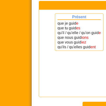
Présent
que je guid
e
que tu guid
es
qu'il / qu'elle / qu'on guid
e
que nous guid
ions
que vous guid
iez
qu'ils / qu'elles guid
ent