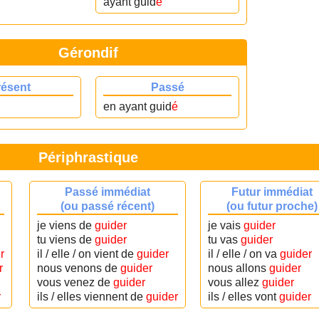
ayant guid
é
Gérondif
résent
Passé
en ayant guid
é
Périphrastique
Passé immédiat
Futur immédiat
(ou passé récent)
(ou futur proche)
je viens de
guider
je vais
guider
tu viens de
guider
tu vas
guider
r
il / elle / on vient de
guider
il / elle / on va
guider
r
nous venons de
guider
nous allons
guider
vous venez de
guider
vous allez
guider
r
ils / elles viennent de
guider
ils / elles vont
guider