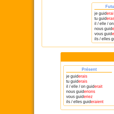
Futu
je guid
erai
tu guid
era
il / elle / o
nous guid
vous guid
e
ils / elles 
Présent
je guid
erais
tu guid
erais
il / elle / on guid
erait
nous guid
erions
vous guid
eriez
ils / elles guid
eraient