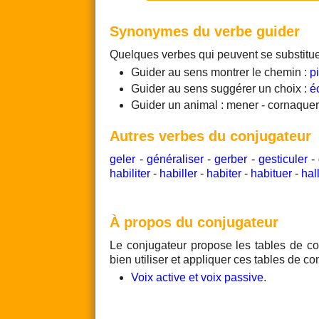
Synonymes du verbe guider
Quelques verbes qui peuvent se substitu
Guider au sens montrer le chemin :
pi
Guider au sens suggérer un choix :
é
Guider un animal : mener - cornaque
Autres verbes du conjugateur
geler
-
généraliser
-
gerber
-
gesticuler
-
habiliter
-
habiller
-
habiter
-
habituer
-
hal
À propos du conjugateur
Le conjugateur propose les tables de co
bien utiliser et appliquer ces tables de co
Voix active et voix passive
.