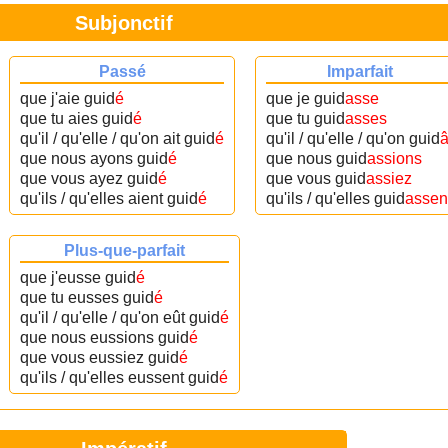
Subjonctif
Passé
Imparfait
que j'aie guid
é
que je guid
asse
que tu aies guid
é
que tu guid
asses
qu'il / qu'elle / qu'on ait guid
é
qu'il / qu'elle / qu'on guid
â
que nous ayons guid
é
que nous guid
assions
que vous ayez guid
é
que vous guid
assiez
qu'ils / qu'elles aient guid
é
qu'ils / qu'elles guid
assen
Plus-que-parfait
que j'eusse guid
é
que tu eusses guid
é
qu'il / qu'elle / qu'on eût guid
é
que nous eussions guid
é
que vous eussiez guid
é
qu'ils / qu'elles eussent guid
é