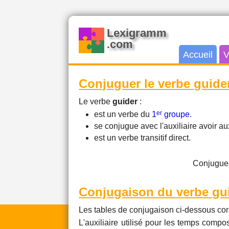
Lexigramm
.com
Accueil
V
Conjuguer le verbe guide
Le verbe
guider
:
er
est un verbe du
1
groupe
.
se conjugue avec l'auxiliaire avoir 
est un verbe transitif direct.
Conjuguer
Conjugaison du verbe gu
Les tables de conjugaison ci-dessous cor
L'auxiliaire utilisé pour les temps compos