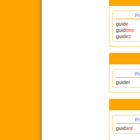
P
guid
e
guid
ons
guid
ez
P
guider
P
guid
ant