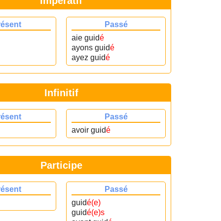
Impératif
résent
Passé
aie guid
é
ayons guid
é
ayez guid
é
Infinitif
résent
Passé
avoir guid
é
Participe
résent
Passé
guid
é(e)
guid
é(e)s