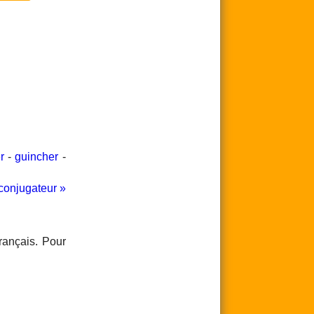
r
-
guincher
-
conjugateur »
rançais. Pour