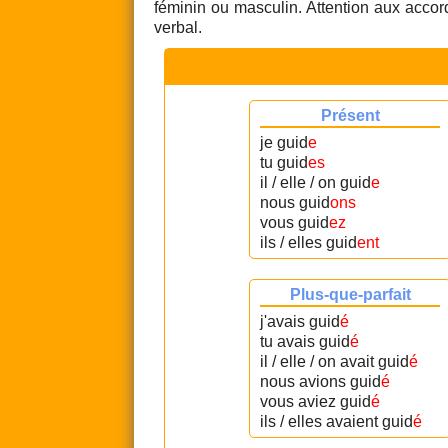
féminin ou masculin. Attention aux accord
verbal.
Présent
je guid
e
tu guid
es
il / elle / on guid
e
nous guid
ons
vous guid
ez
ils / elles guid
ent
Plus-que-parfait
j'avais guid
é
tu avais guid
é
il / elle / on avait guid
é
nous avions guid
é
vous aviez guid
é
ils / elles avaient guid
é