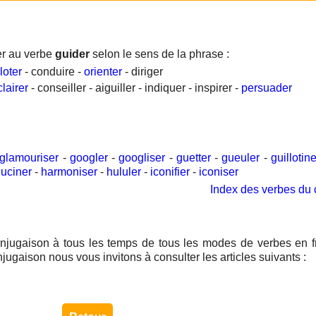
er au verbe
guider
selon le sens de la phrase :
loter
- conduire -
orienter
- diriger
clairer
- conseiller - aiguiller - indiquer - inspirer -
persuader
r
glamouriser
-
googler
-
googliser
-
guetter
-
gueuler
-
guillotine
luciner
-
harmoniser
-
hululer
-
iconifier
-
iconiser
Index des verbes du 
njugaison à tous les temps de tous les modes de verbes en f
njugaison nous vous invitons à consulter les articles suivants :