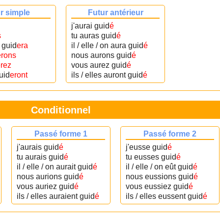
r simple
Futur antérieur
j'aurai guid
é
s
tu auras guid
é
n guid
era
il / elle / on aura guid
é
erons
nous aurons guid
é
rez
vous aurez guid
é
guid
eront
ils / elles auront guid
é
Conditionnel
Passé forme 1
Passé forme 2
j'aurais guid
é
j'eusse guid
é
tu aurais guid
é
tu eusses guid
é
il / elle / on aurait guid
é
il / elle / on eût guid
é
nous aurions guid
é
nous eussions guid
é
vous auriez guid
é
vous eussiez guid
é
ils / elles auraient guid
é
ils / elles eussent guid
é